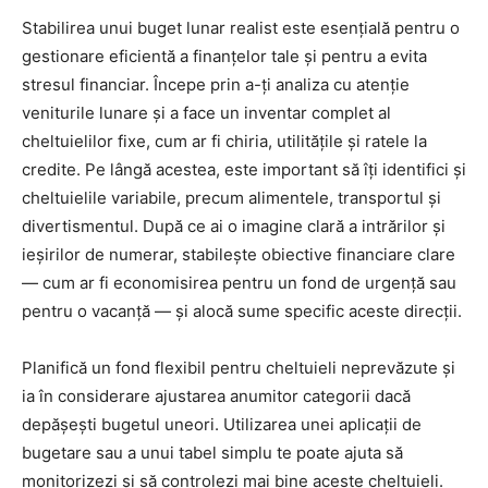
Stabilirea unui buget lunar realist este esențială pentru o
gestionare eficientă a finanțelor tale și pentru a evita
stresul financiar. Începe prin a-ți analiza cu atenție
veniturile lunare și a face un inventar complet al
cheltuielilor fixe, cum ar fi chiria, utilitățile și ratele la
credite. Pe lângă acestea, este important să îți identifici și
cheltuielile variabile, precum alimentele, transportul și
divertismentul. După ce ai o imagine clară a intrărilor și
ieșirilor de numerar, stabilește obiective financiare clare
— cum ar fi economisirea pentru un fond de urgență sau
pentru o vacanță — și alocă sume specific aceste direcții.
Planifică un fond flexibil pentru cheltuieli neprevăzute și
ia în considerare ajustarea anumitor categorii dacă
depășești bugetul uneori. Utilizarea unei aplicații de
bugetare sau a unui tabel simplu te poate ajuta să
monitorizezi și să controlezi mai bine aceste cheltuieli.