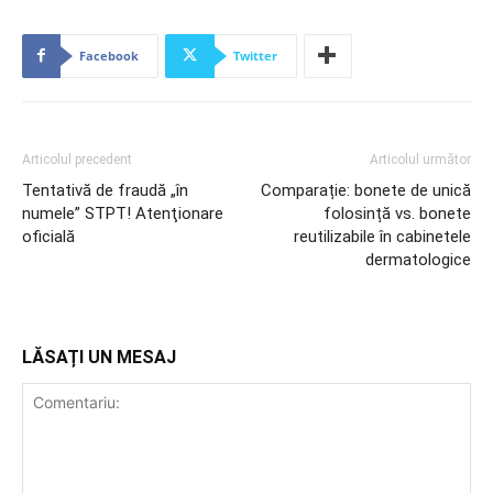
Facebook
Twitter
Articolul precedent
Articolul următor
Tentativă de fraudă „în
Comparație: bonete de unică
numele” STPT! Atenţionare
folosință vs. bonete
oficială
reutilizabile în cabinetele
dermatologice
LĂSAȚI UN MESAJ