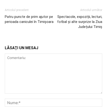
Articolul precedent
Articolul următor
Patru puncte de prim ajutor pe
Spectacole, expoziții, lecturi,
perioada caniculei în Timișoara
fotbal și alte surprize la Ziua
Județului Timiș
LĂSAȚI UN MESAJ