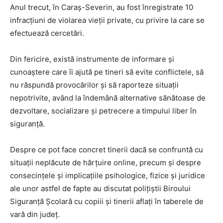
Anul trecut, în Caraș-Severin, au fost înregistrate 10
infracțiuni de violarea vieții private, cu privire la care se
efectuează cercetări.
Din fericire, există instrumente de informare și
cunoaștere care îi ajută pe tineri să evite conflictele, să
nu răspundă provocărilor și să raporteze situații
nepotrivite, având la îndemână alternative sănătoase de
dezvoltare, socializare și petrecere a timpului liber în
siguranță.
Despre ce pot face concret tinerii dacă se confruntă cu
situații neplăcute de hărțuire online, precum și despre
consecințele și implicațiile psihologice, fizice și juridice
ale unor astfel de fapte au discutat polițiștii Biroului
Siguranță Școlară cu copiii și tinerii aflați în taberele de
vară din județ.