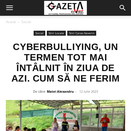
Acasă
Social
Social
Stiri Locale
Stiri Caras-Severin
CYBERBULLIYING, UN
TERMEN TOT MAI
ÎNTÂLNIT ÎN ZIUA DE
AZI. CUM SĂ NE FERIM
De către
Matei Alexandru
-
12 iulie 2023