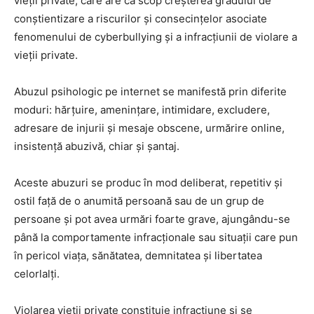
vieții private, care are ca scop creșterea gradului de
conștientizare a riscurilor și consecințelor asociate
fenomenului de cyberbullying și a infracțiunii de violare a
vieții private.
Abuzul psihologic pe internet se manifestă prin diferite
moduri: hărțuire, amenințare, intimidare, excludere,
adresare de injurii și mesaje obscene, urmărire online,
insistență abuzivă, chiar și șantaj.
Aceste abuzuri se produc în mod deliberat, repetitiv și
ostil față de o anumită persoană sau de un grup de
persoane și pot avea urmări foarte grave, ajungându-se
până la comportamente infracționale sau situații care pun
în pericol viața, sănătatea, demnitatea și libertatea
celorlalți.
Violarea vieții private constituie infracţiune și se