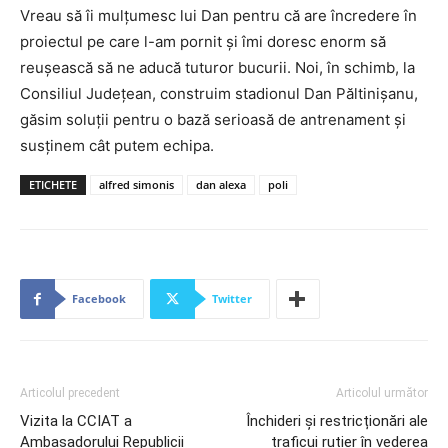
Vreau să îi mulțumesc lui Dan pentru că are încredere în
proiectul pe care l-am pornit și îmi doresc enorm să
reușească să ne aducă tuturor bucurii. Noi, în schimb, la
Consiliul Județean, construim stadionul Dan Păltinișanu,
găsim soluții pentru o bază serioasă de antrenament și
susținem cât putem echipa.
ETICHETE
alfred simonis
dan alexa
poli
Facebook
Twitter
Articolul precedent
Articolul următor
Vizita la CCIAT a
Închideri și restricționări ale
Ambasadorului Republicii
traficui rutier în vederea