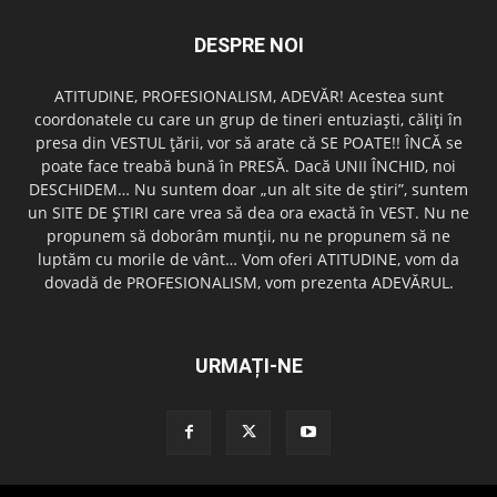
DESPRE NOI
ATITUDINE, PROFESIONALISM, ADEVĂR! Acestea sunt
coordonatele cu care un grup de tineri entuziaşti, căliţi în
presa din VESTUL ţării, vor să arate că SE POATE!! ÎNCĂ se
poate face treabă bună în PRESĂ. Dacă UNII ÎNCHID, noi
DESCHIDEM… Nu suntem doar „un alt site de ştiri”, suntem
un SITE DE ŞTIRI care vrea să dea ora exactă în VEST. Nu ne
propunem să doborâm munţii, nu ne propunem să ne
luptăm cu morile de vânt… Vom oferi ATITUDINE, vom da
dovadă de PROFESIONALISM, vom prezenta ADEVĂRUL.
URMAȚI-NE