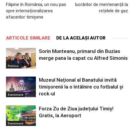
Filipine în România, un nou pas
lucrărilor de mentenanță la
spre internaționalizarea
rețelele de gaz
afacerilor timișene
ARTICOLE SIMILARE
DE LA ACELAȘI AUTOR
Sorin Munteanu, primarul din Buzias
merge pana la capat cu Alfred Simonis
Politica
Muzeul Național al Banatului invită
timișorenii la o întâlnire cu fotbalul și
rock-ul
Eveniment
Forza Zu de Ziua județului Timiș!
Gratis, la Aeroport
Eveniment