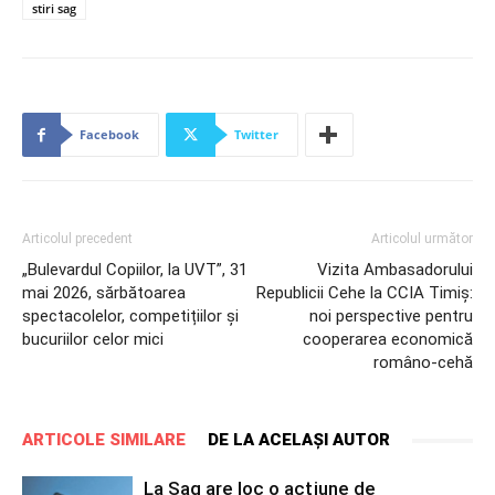
stiri sag
Facebook
Twitter
Articolul precedent
Articolul următor
„Bulevardul Copiilor, la UVT”, 31
Vizita Ambasadorului
mai 2026, sărbătoarea
Republicii Cehe la CCIA Timiș:
spectacolelor, competițiilor și
noi perspective pentru
bucuriilor celor mici
cooperarea economică
româno-cehă
ARTICOLE SIMILARE
DE LA ACELAȘI AUTOR
La Şag are loc o acţiune de