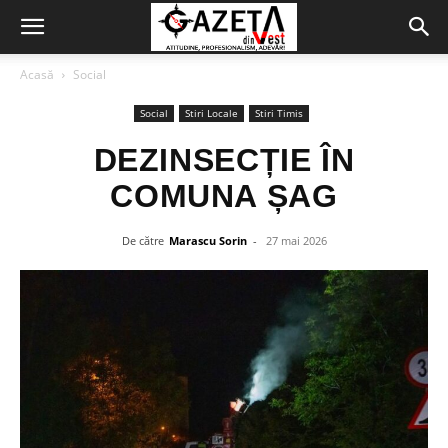
Acasă
Social
Social
Stiri Locale
Stiri Timis
DEZINSECȚIE ÎN
COMUNA ȘAG
De către
Marascu Sorin
-
27 mai 2026