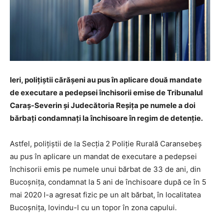
Ieri, polițiștii cărășeni au pus în aplicare două mandate
de executare a pedepsei închisorii emise de Tribunalul
Caraș-Severin și Judecătoria Reșița pe numele a doi
bărbați condamnați la închisoare în regim de detenție.
Astfel, polițiștii de la Secția 2 Poliție Rurală Caransebeș
au pus în aplicare un mandat de executare a pedepsei
închisorii emis pe numele unui bărbat de 33 de ani, din
Bucoșnița, condamnat la 5 ani de închisoare după ce în 5
mai 2020 l-a agresat fizic pe un alt bărbat, în localitatea
Bucoșnița, lovindu-l cu un topor în zona capului.