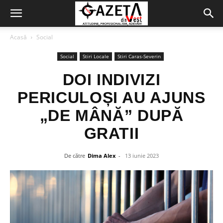
Acasă
Social
Social
Stiri Locale
Stiri Caras-Severin
DOI INDIVIZI
PERICULOȘI AU AJUNS
„DE MÂNĂ” DUPĂ
GRATII
De către
Dima Alex
-
13 iunie 2023