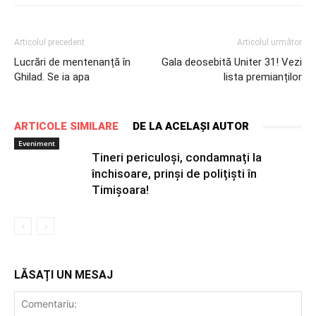
Articolul precedent
Articolul următor
Lucrări de mentenanță în
Gala deosebită Uniter 31! Vezi
Ghilad. Se ia apa
lista premianților
ARTICOLE SIMILARE
DE LA ACELAȘI AUTOR
Eveniment
Tineri periculoși, condamnați la
închisoare, prinși de polițiști în
Timișoara!
LĂSAȚI UN MESAJ