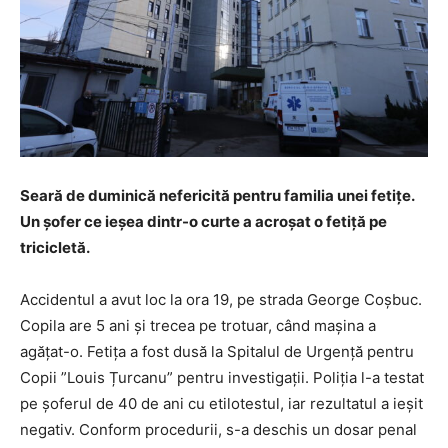
Seară de duminică nefericită pentru familia unei fetițe.
Un șofer ce ieșea dintr-o curte a acroșat o fetiță pe
tricicletă.
Accidentul a avut loc la ora 19, pe strada George Coșbuc.
Copila are 5 ani și trecea pe trotuar, când mașina a
agățat-o. Fetița a fost dusă la Spitalul de Urgență pentru
Copii ”Louis Țurcanu” pentru investigații. Poliția l-a testat
pe șoferul de 40 de ani cu etilotestul, iar rezultatul a ieșit
negativ. Conform procedurii, s-a deschis un dosar penal