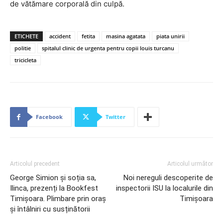
de vătămare corporală din culpă.
ETICHETE
accident
fetita
masina agatata
piata unirii
politie
spitalul clinic de urgenta pentru copii louis turcanu
tricicleta
Facebook
Twitter
Articolul precedent
Articolul următor
George Simion și soția sa,
Noi nereguli descoperite de
Ilinca, prezenți la Bookfest
inspectorii ISU la localurile din
Timișoara. Plimbare prin oraș
Timișoara
și întâlniri cu susținătorii