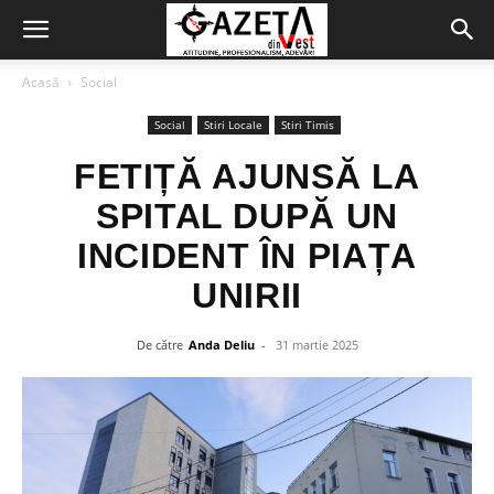
Acasă
Social
Social
Stiri Locale
Stiri Timis
FETIȚĂ AJUNSĂ LA
SPITAL DUPĂ UN
INCIDENT ÎN PIAȚA
UNIRII
De către
Anda Deliu
-
31 martie 2025