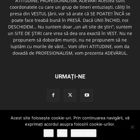
ATITUDINE, PROFESIONALISM, ADEVĂR! Acestea sunt
coordonatele cu care un grup de tineri entuziaşti, căliţi în
presa din VESTUL ţării, vor să arate că SE POATE!! ÎNCĂ se
poate face treabă bună în PRESĂ. Dacă UNII ÎNCHID, noi
DESCHIDEM… Nu suntem doar „un alt site de ştiri”, suntem
un SITE DE ŞTIRI care vrea să dea ora exactă în VEST. Nu ne
propunem să doborâm munţii, nu ne propunem să ne
luptăm cu morile de vânt… Vom oferi ATITUDINE, vom da
dovadă de PROFESIONALISM, vom prezenta ADEVĂRUL.
URMAȚI-NE
Acest site foloseşte cookie-uri. Prin continuarea navigării, vă
Redactia GazetaDinVest.ro
Termeni de utilizare
Cod de conduita
exprimaţi acordul asupra folosirii cookie-urilor.
Confidentialitatea Datelor
Trimite o stire!
Publicitate
Contact
Ok
No
Read more
© copyright 2015 - 2026 GazetaDinVest.ro. Toate drepturile rezervate!