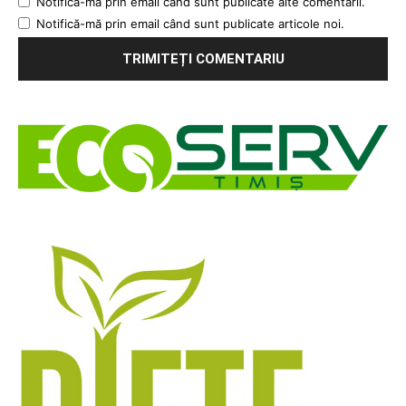
Notifică-mă prin email când sunt publicate alte comentarii.
Notifică-mă prin email când sunt publicate articole noi.