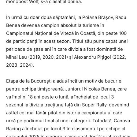
monopost Wolf, s-a clasat al doilea.
În urmă cu doar două săptămâni, la Poiana Brașov, Radu
Benea devenea campion absolut la turisme în
Campionatul Național de Viteză în Coastă, din peste 100
de participanți în acest sezon. Titlul său pune capăt unei
perioade de șase ani în care divizia a fost dominată de
Mihai Leu (2019, 2020, 2021) și Alexandru Pițigoi (2022,
2023, 2024).
Etapa de la București a adus încă un motiv de bucurie
pentru echipa timișoreană. Juniorul Nicolas Benea, care
va împlini 18 ani peste o lună, a încheiat pe locul 3
sezonul la divizia tracțiune față din Super Rally, devenind
astfel cel mai tânăr pilot din istoria campionatului care
urcă pe podiumul final al unei categorii. Totodată, Canova
Racing a încheiat pe locul 3 în clasamentul pe echipe al
sezonului 2025 în singurul campionat desfășurat exclusiv