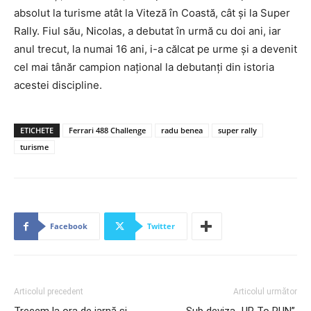
absolut la turisme atât la Viteză în Coastă, cât și la Super
Rally. Fiul său, Nicolas, a debutat în urmă cu doi ani, iar
anul trecut, la numai 16 ani, i-a călcat pe urme și a devenit
cel mai tânăr campion național la debutanți din istoria
acestei discipline.
ETICHETE
Ferrari 488 Challenge
radu benea
super rally
turisme
Facebook
Twitter
Articolul precedent
Articolul următor