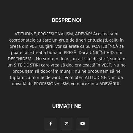
DESPRE NOI
ATITUDINE, PROFESIONALISM, ADEVĂR! Acestea sunt
coordonatele cu care un grup de tineri entuziaşti, căliţi în
presa din VESTUL ţării, vor să arate că SE POATE!! ÎNCĂ se
poate face treabă bună în PRESĂ. Dacă UNII ÎNCHID, noi
DESCHIDEM… Nu suntem doar „un alt site de ştiri”, suntem
un SITE DE ŞTIRI care vrea să dea ora exactă în VEST. Nu ne
propunem să doborâm munţii, nu ne propunem să ne
luptăm cu morile de vânt… Vom oferi ATITUDINE, vom da
dovadă de PROFESIONALISM, vom prezenta ADEVĂRUL.
URMAȚI-NE