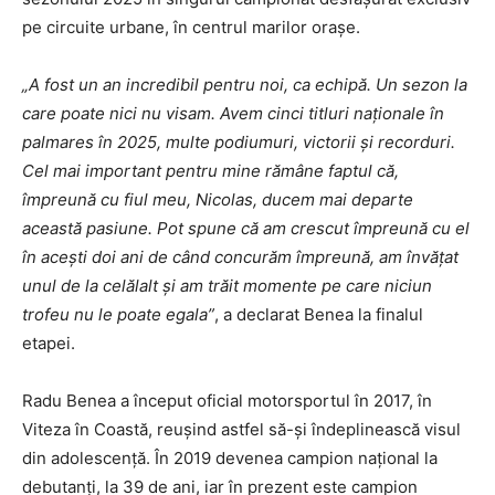
pe circuite urbane, în centrul marilor orașe.
„A fost un an incredibil pentru noi, ca echipă. Un sezon la
care poate nici nu visam. Avem cinci titluri naționale în
palmares în 2025, multe podiumuri, victorii și recorduri.
Cel mai important pentru mine rămâne faptul că,
împreună cu fiul meu, Nicolas, ducem mai departe
această pasiune. Pot spune că am crescut împreună cu el
în acești doi ani de când concurăm împreună, am învățat
unul de la celălalt și am trăit momente pe care niciun
trofeu nu le poate egala”
, a declarat Benea la finalul
etapei.
Radu Benea a început oficial motorsportul în 2017, în
Viteza în Coastă, reușind astfel să-și îndeplinească visul
din adolescență. În 2019 devenea campion național la
debutanți, la 39 de ani, iar în prezent este campion