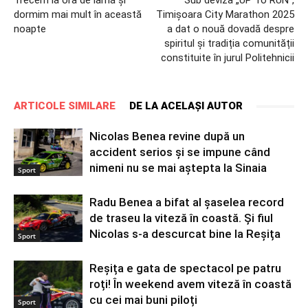
Trecem la ora de iarnă și
Sub deviza „UP To RUN”,
dormim mai mult în această
Timișoara City Marathon 2025
noapte
a dat o nouă dovadă despre
spiritul și tradiția comunității
constituite în jurul Politehnicii
ARTICOLE SIMILARE
DE LA ACELAȘI AUTOR
Nicolas Benea revine după un
accident serios și se impune când
nimeni nu se mai aștepta la Sinaia
Sport
Radu Benea a bifat al șaselea record
de traseu la viteză în coastă. Și fiul
Nicolas s-a descurcat bine la Reșița
Sport
Reșița e gata de spectacol pe patru
roți! În weekend avem viteză în coastă
cu cei mai buni piloți
Sport