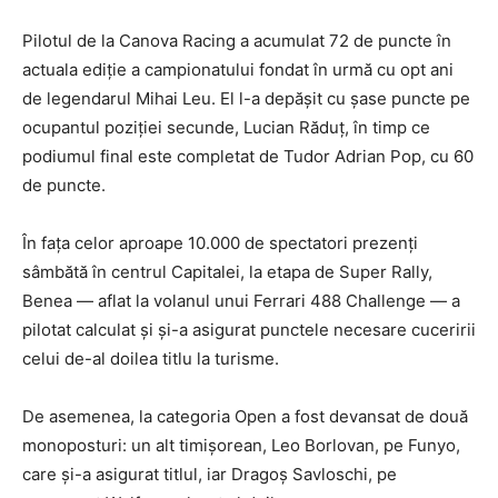
Pilotul de la Canova Racing a acumulat 72 de puncte în
actuala ediție a campionatului fondat în urmă cu opt ani
de legendarul Mihai Leu. El l-a depășit cu șase puncte pe
ocupantul poziției secunde, Lucian Răduț, în timp ce
podiumul final este completat de Tudor Adrian Pop, cu 60
de puncte.
În fața celor aproape 10.000 de spectatori prezenți
sâmbătă în centrul Capitalei, la etapa de Super Rally,
Benea — aflat la volanul unui Ferrari 488 Challenge — a
pilotat calculat și și-a asigurat punctele necesare cuceririi
celui de-al doilea titlu la turisme.
De asemenea, la categoria Open a fost devansat de două
monoposturi: un alt timișorean, Leo Borlovan, pe Funyo,
care și-a asigurat titlul, iar Dragoș Savloschi, pe