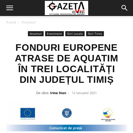
Acasă
Anunturi
Anunturi
Eveniment
Stiri Locale
Stiri Timis
FONDURI EUROPENE
ATRASE DE AQUATIM
ÎN TREI LOCALITĂȚI
DIN JUDEȚUL TIMIȘ
De către
Irina Stan
-
12 ianuarie 2021