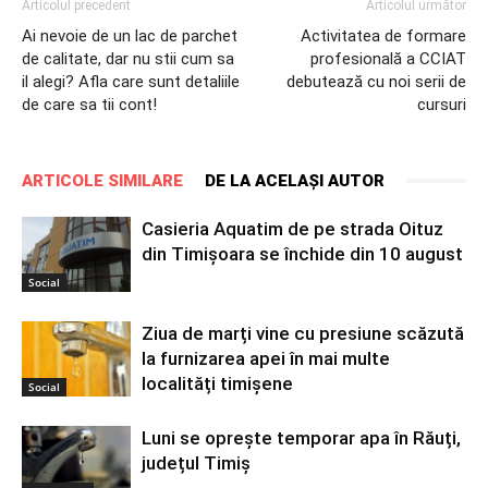
Articolul precedent
Articolul următor
Ai nevoie de un lac de parchet
Activitatea de formare
de calitate, dar nu stii cum sa
profesională a CCIAT
il alegi? Afla care sunt detaliile
debutează cu noi serii de
de care sa tii cont!
cursuri
ARTICOLE SIMILARE
DE LA ACELAȘI AUTOR
Casieria Aquatim de pe strada Oituz
din Timișoara se închide din 10 august
Social
Ziua de marți vine cu presiune scăzută
la furnizarea apei în mai multe
localități timișene
Social
Luni se oprește temporar apa în Răuți,
județul Timiș