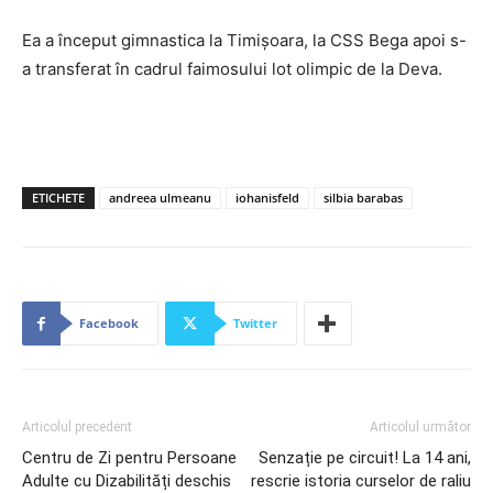
Ea a început gimnastica la Timișoara, la CSS Bega apoi s-
a transferat în cadrul faimosului lot olimpic de la Deva.
ETICHETE
andreea ulmeanu
iohanisfeld
silbia barabas
Facebook
Twitter
Articolul precedent
Articolul următor
Centru de Zi pentru Persoane
Senzație pe circuit! La 14 ani,
Adulte cu Dizabilități deschis
rescrie istoria curselor de raliu