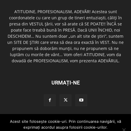
ATITUDINE, PROFESIONALISM, ADEVĂR! Acestea sunt
coordonatele cu care un grup de tineri entuziaşti, căliţi în
presa din VESTUL ţării, vor să arate că SE POATE!! ÎNCĂ se
poate face treabă bună în PRESĂ. Dacă UNII ÎNCHID, noi
DESCHIDEM… Nu suntem doar „un alt site de ştiri”, suntem
un SITE DE ŞTIRI care vrea să dea ora exactă în VEST. Nu ne
propunem să doborâm munţii, nu ne propunem să ne
luptăm cu morile de vânt… Vom oferi ATITUDINE, vom da
dovadă de PROFESIONALISM, vom prezenta ADEVĂRUL.
URMAȚI-NE
Acest site foloseşte cookie-uri. Prin continuarea navigării, vă
Redactia GazetaDinVest.ro
Termeni de utilizare
Cod de conduita
exprimaţi acordul asupra folosirii cookie-urilor.
Confidentialitatea Datelor
Trimite o stire!
Publicitate
Contact