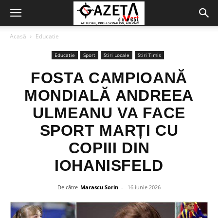
Acasă
Educatie
Educatie
Sport
Stiri Locale
Stiri Timis
FOSTA CAMPIOANĂ
MONDIALĂ ANDREEA
ULMEANU VA FACE
SPORT MARȚI CU
COPIII DIN
IOHANISFELD
De către
Marascu Sorin
-
16 iunie 2026