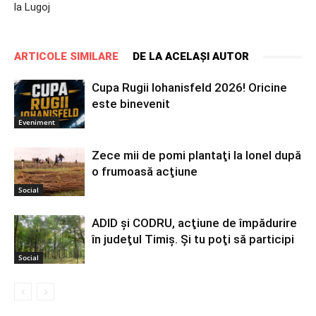
la Lugoj
ARTICOLE SIMILARE
DE LA ACELAȘI AUTOR
Cupa Rugii Iohanisfeld 2026! Oricine
este binevenit
Eveniment
Zece mii de pomi plantaţi la Ionel după
o frumoasă acţiune
Social
ADID şi CODRU, acţiune de împădurire
în judeţul Timiş. Şi tu poţi să participi
Social