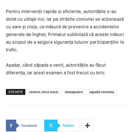
Pentru intervenții rapide și eficiente, autoritățile s-au
dotat cu utilaje noi, iar pe străzile comunei se acționează
cu sare și nisip, ca măsură de prevenire a accidentelor
generate de îngheț. Primarul subliniază că aceste măsuri
au scopul de a asigura siguranța tuturor participanților la
trafic.
Așadar, când zăpada a venit, autoritățile au făcut
diferența, iar acest examen a fost trecut cu brio.
ETICHETE
cosmin chira viscol
deszapezire
zapada remetea
Facebook
Twitter