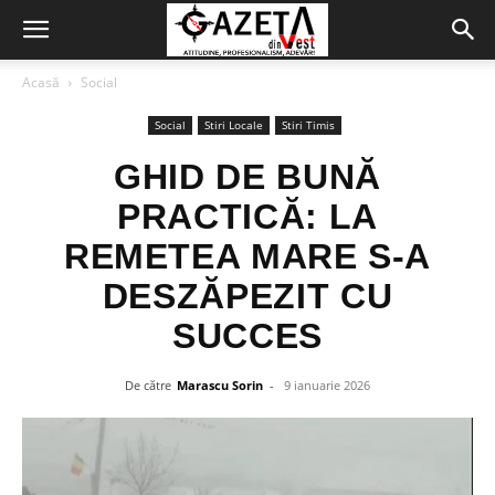
Acasă
Social
Social
Stiri Locale
Stiri Timis
GHID DE BUNĂ
PRACTICĂ: LA
REMETEA MARE S-A
DESZĂPEZIT CU
SUCCES
De către
Marascu Sorin
-
9 ianuarie 2026