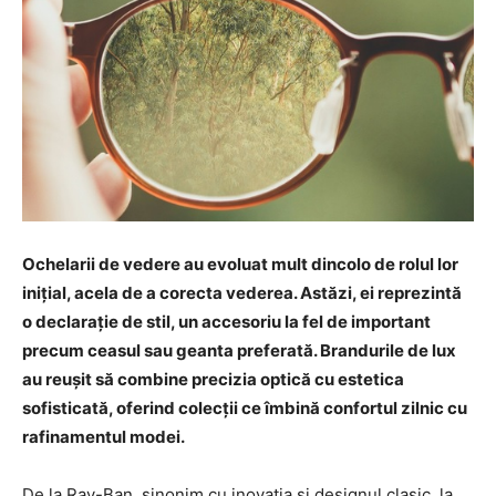
Ochelarii de vedere au evoluat mult dincolo de rolul lor
inițial, acela de a corecta vederea. Astăzi, ei reprezintă
o declarație de stil, un accesoriu la fel de important
precum ceasul sau geanta preferată. Brandurile de lux
au reușit să combine precizia optică cu estetica
sofisticată, oferind colecții ce îmbină confortul zilnic cu
rafinamentul modei.
De la Ray-Ban, sinonim cu inovația și designul clasic, la