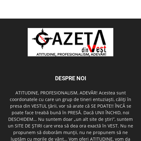
DESPRE NOI
ATITUDINE, PROFESIONALISM, ADEVĂR! Acestea sunt
coordonatele cu care un grup de tineri entuziaşti, căliţi în
presa din VESTUL ţării, vor să arate că SE POATE!! ÎNCĂ se
poate face treabă bună în PRESĂ. Dacă UNII ÎNCHID, noi
DESCHIDEM… Nu suntem doar „un alt site de ştiri”, suntem
un SITE DE ŞTIRI care vrea să dea ora exactă în VEST. Nu ne
propunem să doborâm munţii, nu ne propunem să ne
luptăm cu morile de vânt… Vom oferi ATITUDINE, vom da