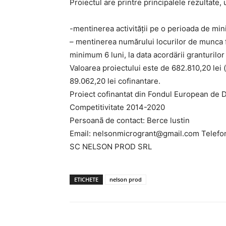
Proiectul are printre principalele rezultate,
-mentinerea activităţii pe o perioada de min
– mentinerea numărului locurilor de munca f
minimum 6 luni, la data acordärii granturilor
Valoarea proiectului este de 682.810,20 lei (
89.062,20 lei cofinantare.
Proiect cofinantat din Fondul European de 
Competitivitate 2014-2020
Persoanã de contact: Berce lustin
Email: nelsonmicrogrant@gmail.com Telefo
SC NELSON PROD SRL
ETICHETE
nelson prod