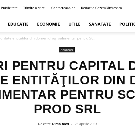
Publicitate
Trimite o stire!
Contacteaza-ne
Redactia GazetaDinVest.ro
EDUCATIE
ECONOMIE
UTILE
SANATATE
POLITI
cordate entităţilor din domeniul agroalimentar pentru SC...
Anunturi
I PENTRU CAPITAL 
 ENTITĂŢILOR DIN
IMENTAR PENTRU SC
PROD SRL
De către
Dima Alex
-
26 aprilie 2023