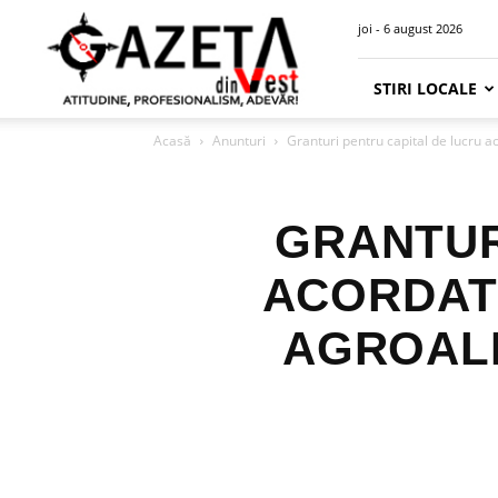
Gazeta
joi - 6 august 2026
din
Vest
STIRI LOCALE
Acasă
Anunturi
Granturi pentru capital de lucru a
GRANTUR
ACORDATE
AGROAL