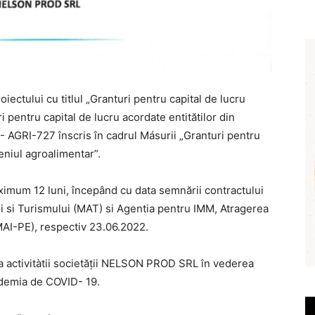
ctului cu titlul „Granturi pentru capital de lucru
 pentru capital de lucru acordate entitătilor din
 AGRI-727 înscris în cadrul Másurii „Granturi pentru
eniul agroalimentar”.
ximum 12 luni, începând cu data semnării contractului
ui si Turismului (MAT) si Agentia pentru IMM, Atragerea
MAI-PE), respectiv 23.06.2022.
rea activitàtii societăţii NELSON PROD SRL în vederea
ndemia de COVID- 19.