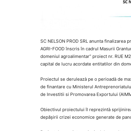
SC NELSON PROD SRL anunta finalizarea proie
AGRI-FOOD înscris în cadrul Masurii Granturi
domeniul agroalimentar” proiect nr. RUE M2-
capital de lucru acordate entitatilor din dom
Proiectul se deruleazà pe o perioadà de ma
de finantare cu Ministerul Antreprenoriatul
de Investitii si Promovarea Exportului (AIM
Obiectivul proiectului îl reprezintà sprijini
depăşirii crizei economice generate de pa