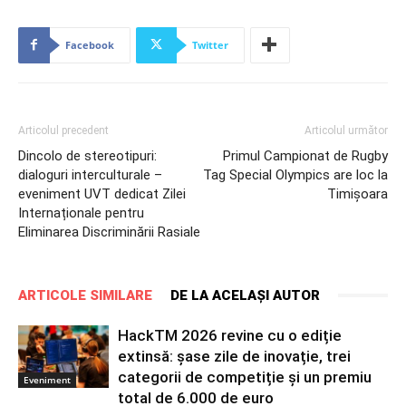
Facebook
Twitter
Articolul precedent
Articolul următor
Dincolo de stereotipuri:
Primul Campionat de Rugby
dialoguri interculturale –
Tag Special Olympics are loc la
eveniment UVT dedicat Zilei
Timișoara
Internaționale pentru
Eliminarea Discriminării Rasiale
ARTICOLE SIMILARE
DE LA ACELAȘI AUTOR
HackTM 2026 revine cu o ediție
extinsă: șase zile de inovație, trei
categorii de competiție și un premiu
Eveniment
total de 6.000 de euro