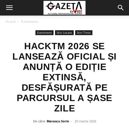
Acasă
Eveniment
Eveniment
Stiri Locale
Stiri Timis
HACKTM 2026 SE
LANSEAZĂ OFICIAL ȘI
ANUNȚĂ O EDIȚIE
EXTINSĂ,
DESFĂȘURATĂ PE
PARCURSUL A ȘASE
ZILE
De către
Marascu Sorin
-
20 martie 2026