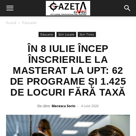
Acasă
Educatie
Educatie
Stiri Locale
Stiri Timis
ÎN 8 IULIE ÎNCEP
ÎNSCRIERILE LA
MASTERAT LA UPT: 62
DE PROGRAME ȘI 1.425
DE LOCURI FĂRĂ TAXĂ
De către
Marascu Sorin
-
4 iulie 2026