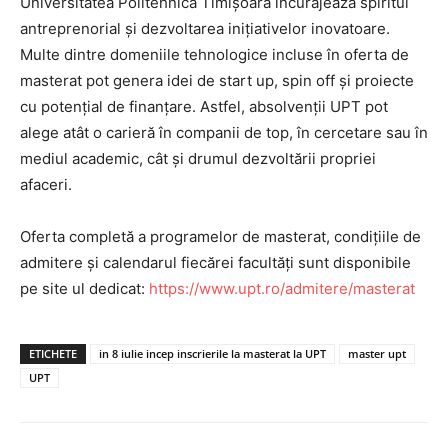
Universitatea Politehnica Timișoara încurajează spiritul
antreprenorial și dezvoltarea inițiativelor inovatoare.
Multe dintre domeniile tehnologice incluse în oferta de
masterat pot genera idei de start up, spin off și proiecte
cu potențial de finanțare. Astfel, absolvenții UPT pot
alege atât o carieră în companii de top, în cercetare sau în
mediul academic, cât și drumul dezvoltării propriei
afaceri.
Oferta completă a programelor de masterat, condițiile de
admitere și calendarul fiecărei facultăți sunt disponibile
pe site ul dedicat:
https://www.upt.ro/admitere/masterat
ETICHETE
in 8 iulie incep inscrierile la masterat la UPT
master upt
UPT