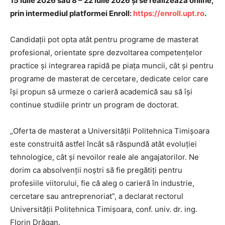
15 iulie 2026 sau 8 – 22 iulie 2026 și se realizează online,
prin intermediul platformei Enroll:
https://enroll.upt.ro
.
Candidații pot opta atât pentru programe de masterat
profesional, orientate spre dezvoltarea competențelor
practice și integrarea rapidă pe piața muncii, cât și pentru
programe de masterat de cercetare, dedicate celor care
își propun să urmeze o carieră academică sau să își
continue studiile printr un program de doctorat.
„Oferta de masterat a Universității Politehnica Timișoara
este construită astfel încât să răspundă atât evoluției
tehnologice, cât și nevoilor reale ale angajatorilor. Ne
dorim ca absolvenții noștri să fie pregătiți pentru
profesiile viitorului, fie că aleg o carieră în industrie,
cercetare sau antreprenoriat”, a declarat rectorul
Universității Politehnica Timișoara, conf. univ. dr. ing.
Florin Drăgan.