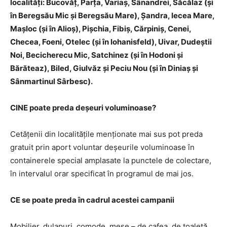
localități: Bucovăț, Parța, Variaș, Sânandrei, Săcălaz (și
în Beregsău Mic și Beregsău Mare), Șandra, Iecea Mare,
Mașloc (și în Alioș), Pișchia, Fibiș, Cărpiniș, Cenei,
Checea, Foeni, Otelec (și în Iohanisfeld), Uivar, Dudeștii
Noi, Becicherecu Mic, Satchinez (și în Hodoni și
Bărăteaz), Biled, Giulvăz și Peciu Nou (și în Diniaș și
Sânmartinul Sârbesc).
CINE poate preda deșeuri voluminoase?
Cetățenii din localitățile menționate mai sus pot preda
gratuit prin aport voluntar deșeurile voluminoase în
containerele special amplasate la punctele de colectare,
în intervalul orar specificat în programul de mai jos.
CE se poate preda în cadrul acestei campanii
Mobilier, dulapuri, comode, mese – de cafea, de toaletă,