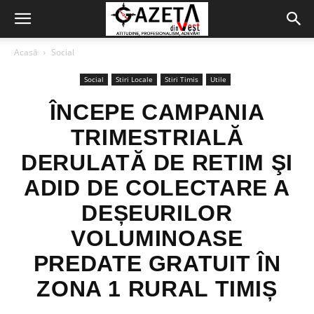
Acasă
Social
Social
Stiri Locale
Stiri Timis
Utile
ÎNCEPE CAMPANIA
TRIMESTRIALĂ
DERULATĂ DE RETIM ŞI
ADID DE COLECTARE A
DEȘEURILOR
VOLUMINOASE
PREDATE GRATUIT ÎN
ZONA 1 RURAL TIMIȘ