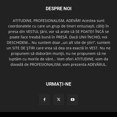
DESPRE NOI
ATITUDINE, PROFESIONALISM, ADEVĂR! Acestea sunt
coordonatele cu care un grup de tineri entuziaşti, căliţi în
presa din VESTUL ţării, vor să arate că SE POATE!! ÎNCĂ se
poate face treabă bună în PRESĂ. Dacă UNII ÎNCHID, noi
DESCHIDEM… Nu suntem doar „un alt site de ştiri”, suntem
un SITE DE ŞTIRI care vrea să dea ora exactă în VEST. Nu ne
propunem să doborâm munţii, nu ne propunem să ne
luptăm cu morile de vânt… Vom oferi ATITUDINE, vom da
dovadă de PROFESIONALISM, vom prezenta ADEVĂRUL.
URMAȚI-NE