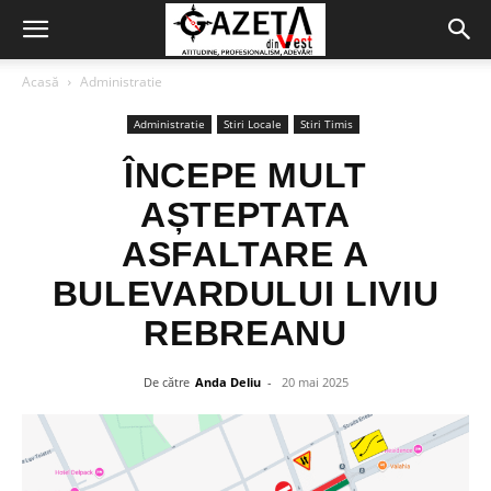
Acasă
Administratie
Administratie
Stiri Locale
Stiri Timis
ÎNCEPE MULT
AȘTEPTATA
ASFALTARE A
BULEVARDULUI LIVIU
REBREANU
De către
Anda Deliu
-
20 mai 2025