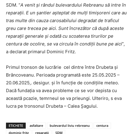
SDM. “
A venit și rândul bulevardului Rebreanu să intre în
reparații. E un șantier așteptat de mulți timișoreni care au
tras multe din cauza carosabilului degradat de traficul
greu care trecea pe aici. Sunt încrezător că după aceste
reparații generale și odată cu scoaterea tirurilor pe
centura de ocolire, se va circula în condiții bune pe aici
”,
a declarat primarul Dominic Fritz.
Primul tronson de lucrărie cel dintre între Drubeta și
Brâncoveanu. Perioada programată este 25.05.2025 –
20.06.2025,. desigur. și în funcție de condițiile meteo.
Dacă fundația va avea probleme ce se vor depista cu
această pcazie, temrneul se va prleungi. Ulteriro, s eva
lucra pe tronsonul Drubeta – Calea Șagului.
ETICHETE
asfaltare
bulevardul liviu rebreanu
centura
dominic fritz
reparatii
SDM