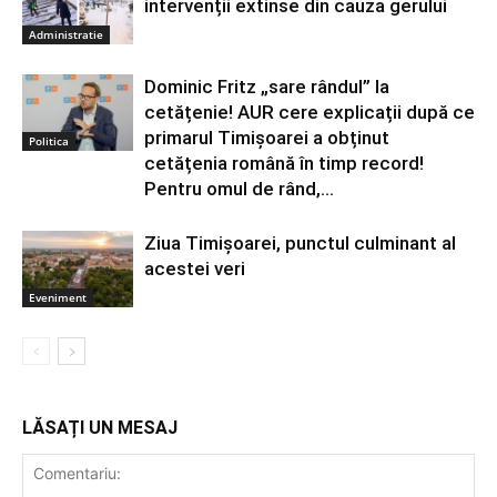
intervenții extinse din cauza gerului
Administratie
Dominic Fritz „sare rândul” la
cetățenie! AUR cere explicații după ce
primarul Timișoarei a obținut
Politica
cetățenia română în timp record!
Pentru omul de rând,...
Ziua Timișoarei, punctul culminant al
acestei veri
Eveniment
LĂSAȚI UN MESAJ