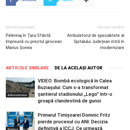
Articolul precedent
Articolul următor
Pelerinaj în Țara Sfântă
Ambulatorul de specialitate al
împreună cu preotul girocean
Spitalului Județean intră în
Marius Șonea
modernizare
ARTICOLE SIMILARE
DE LA ACELAȘI AUTOR
VIDEO: Bombă ecologică în Calea
Buziașului: Cum s-a transformat
șantierul stadionului „Lego” într-o
Administratie
groapă clandestină de gunoi
Primarul Timișoarei Domnic Fritz
pierde procesul cu ANI. Decizia
definitivă a ICCJ. Ce urmează
Politica