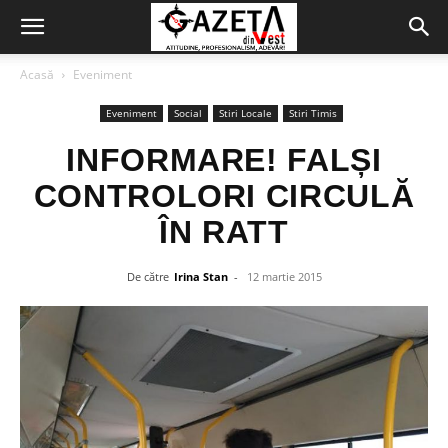
Acasă
Eveniment
Eveniment
Social
Stiri Locale
Stiri Timis
INFORMARE! FALȘI
CONTROLORI CIRCULĂ
ÎN RATT
De către
Irina Stan
-
12 martie 2015