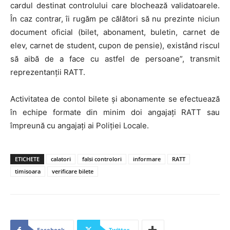
cardul destinat controlului care blochează validatoarele.
În caz contrar, îi rugăm pe călători să nu prezinte niciun
document oficial (bilet, abonament, buletin, carnet de
elev, carnet de student, cupon de pensie), existând riscul
să aibă de a face cu astfel de persoane”, transmit
reprezentanții RATT.
Activitatea de contol bilete și abonamente se efectuează
în echipe formate din minim doi angajați RATT sau
împreună cu angajaţi ai Poliţiei Locale.
ETICHETE
calatori
falsi controlori
informare
RATT
timisoara
verificare bilete
Facebook
Twitter