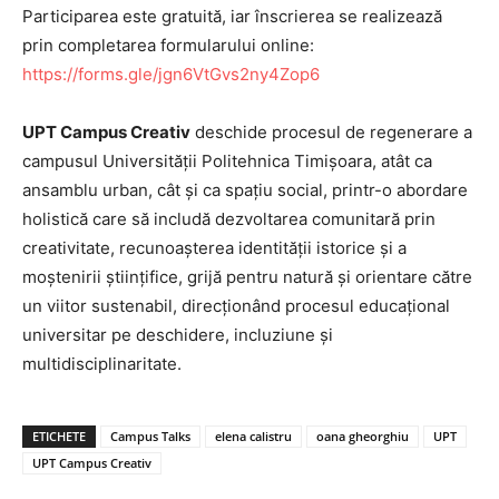
Participarea este gratuită, iar înscrierea se realizează
prin completarea formularului online:
https://forms.gle/jgn6VtGvs2ny4Zop6
UPT Campus Creativ
deschide procesul de regenerare a
campusul Universității Politehnica Timișoara, atât ca
ansamblu urban, cât și ca spațiu social, printr-o abordare
holistică care să includă dezvoltarea comunitară prin
creativitate, recunoașterea identității istorice și a
moștenirii științifice, grijă pentru natură și orientare către
un viitor sustenabil, direcționând procesul educațional
universitar pe deschidere, incluziune și
multidisciplinaritate.
ETICHETE
Campus Talks
elena calistru
oana gheorghiu
UPT
UPT Campus Creativ