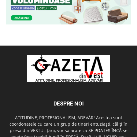
DESPRE NOI
ATITUDINE, PROFESIONALISM, ADEVĂR! Acestea sunt
coordonatele cu care un grup de tineri entuziaşti, căliţi în
presa din VESTUL ţării, vor să arate că SE POATE!! ÎNCĂ se
poate face treabă bună în PRESĂ. Dacă UNII ÎNCHID, noi