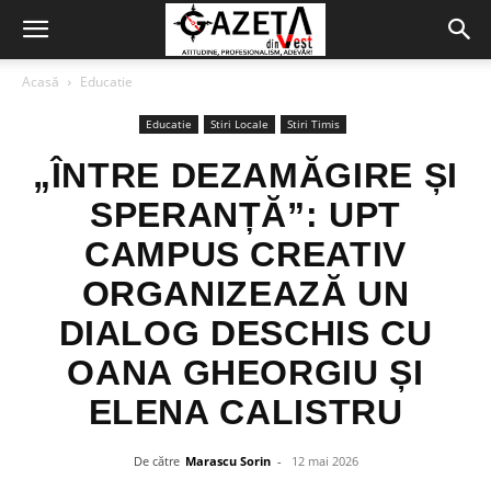
Acasă
Educatie
Educatie
Stiri Locale
Stiri Timis
„ÎNTRE DEZAMĂGIRE ȘI
SPERANȚĂ”: UPT
CAMPUS CREATIV
ORGANIZEAZĂ UN
DIALOG DESCHIS CU
OANA GHEORGIU ȘI
ELENA CALISTRU
De către
Marascu Sorin
-
12 mai 2026