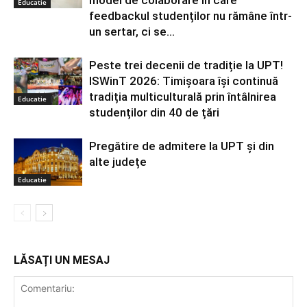
model de colaborare în care
Educatie
feedbackul studenților nu rămâne într-
un sertar, ci se...
Peste trei decenii de tradiție la UPT!
ISWinT 2026: Timișoara își continuă
tradiția multiculturală prin întâlnirea
Educatie
studenților din 40 de țări
Pregătire de admitere la UPT și din
alte județe
Educatie
LĂSAȚI UN MESAJ