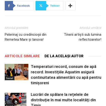
Facebook
Twitter
Articolul precedent
Articolul următor
Pelerinaj cu credincioșii din
Tinerii artiști sub lumina
Remetea Mare și Ianova!
reflectoarelor!
ARTICOLE SIMILARE
DE LA ACELAȘI AUTOR
Temperaturi record, consum de apă
record. Investițiile Aquatim asigură
continuitatea alimentării cu apă pentru
Social
timișoreni
Lucrări de spălare la rețelele de
distribuție în mai multe localități din
Timiș
Social