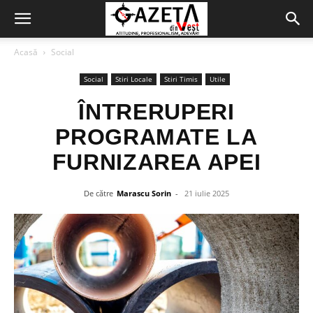
Acasă
Social
Social
Stiri Locale
Stiri Timis
Utile
ÎNTRERUPERI
PROGRAMATE LA
FURNIZAREA APEI
De către
Marascu Sorin
-
21 iulie 2025