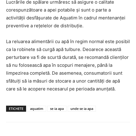
Lucrările de spălare urmăresc să asigure o calitate
corespunzătoare a apei potabile și sunt o parte a
activității desfășurate de Aquatim în cadrul mentenanței
preventive a rețelelor de distribuție.
La reluarea alimentării cu apă în regim normal este posibil
ca la robinete să curgă apă tulbure. Deoarece această
perturbare va fi de scurtă durată, se recomandă clienților
să nu folosească apa în scopuri menajere, până la
limpezirea completă. De asemenea, consumatorii sunt
sfătuiţi să ia măsuri de stocare a unor cantități de apă
care să le acopere necesarul pe perioada anunțată.
ETICHETE
aquatim
se ia apa
unde se ia apa