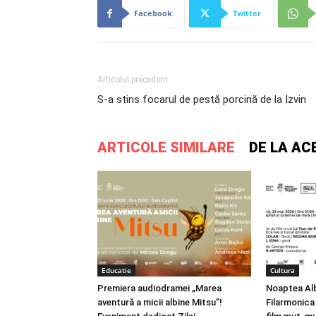
Facebook
Twitter
Articolul precedent
S-a stins focarul de pestă porcină de la Izvin
ARTICOLE SIMILARE
DE LA AC
Educatie
Cultura
Premiera audiodramei „Marea
Noaptea Alb
aventură a micii albine Mitsu”!
Filarmonica