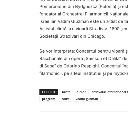
Pomeraniene din Bydgoszcz (Polonia) și este
fondator al Orchestrei Filarmonicii Naționale 
israelian Vadim Gluzman este un artist de ta
Artistul cântă la o vioară Stradivari 1690 „
Societății Stradivari din Chicago.
Se vor interpreta: Concertul pentru vioară ș
Bacchanale din opera „Samson et Dalila” de 
di Saba” de Ottorino Respighi. Concertul înce
filarmonicii, pe siteul instituției și pe mytick
ETICHETE
bilete
dirijor
festivalul international
program
solist
vadim guzman