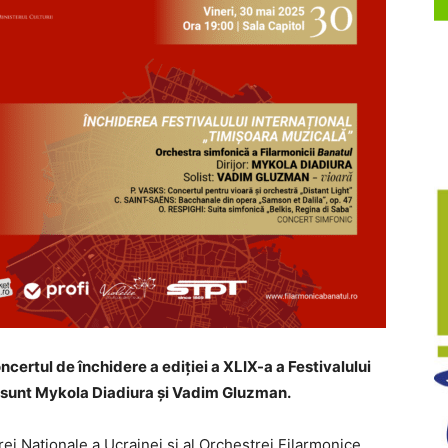
certul de închidere a ediției a XLIX-a a Festivalului
și sunt Mykola Diadiura și Vadim Gluzman.
rei Naționale a Ucrainei și al Orchestrei Filarmonice