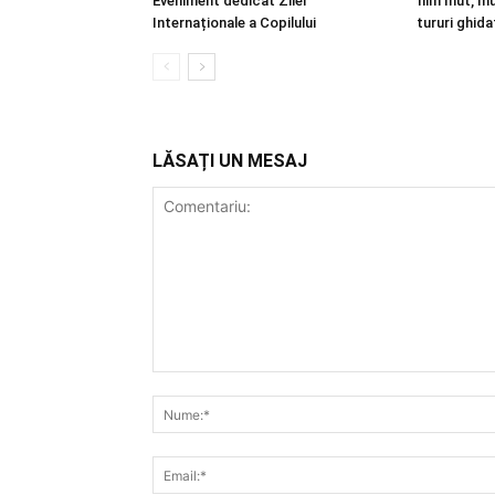
Eveniment dedicat Zilei
film mut, muz
Internaționale a Copilului
tururi ghida
LĂSAȚI UN MESAJ