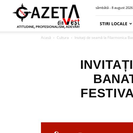
Gazeta
sâmbătă - 8 august 2026
din
Vest
STIRI LOCALE
Acasă
Cultura
Invitați de seamă la Filarmonica Ban
INVITAȚ
BANAT
FESTIV