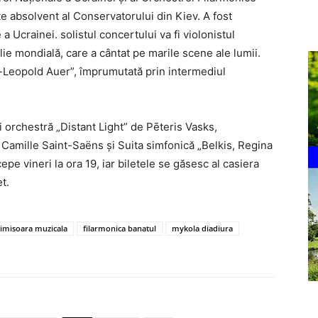
 absolvent al Conservatorului din Kiev. A fost
a Ucrainei. solistul concertului va fi violonistul
lie mondială, care a cântat pe marile scene ale lumii.
ex-Leopold Auer”, împrumutată prin intermediul
i orchestră „Distant Light” de Pēteris Vasks,
Camille Saint-Saëns și Suita simfonică „Belkis, Regina
pe vineri la ora 19, iar biletele se găsesc al casiera
et.
 timisoara muzicala
filarmonica banatul
mykola diadiura