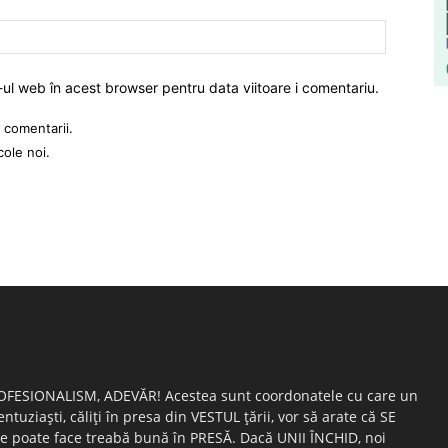
-ul web în acest browser pentru data viitoare i comentariu.
 comentarii.
cole noi.
OFESIONALISM, ADEVĂR! Acestea sunt coordonatele cu care un
entuziaşti, căliţi în presa din VESTUL ţării, vor să arate că SE
e poate face treabă bună în PRESĂ. Dacă UNII ÎNCHID, noi