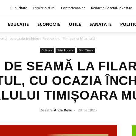
Publicitate
Trimite o stire!
Contacteaza-ne
Redactia GazetaDinVest.ro
EDUCATIE
ECONOMIE
UTILE
SANATATE
POLITI
atul, cu ocazia închiderii Festivalului Timișoara Muzicală
Cultura
Stiri Locale
Stiri Timis
I DE SEAMĂ LA FIL
UL, CU OCAZIA ÎNCH
ALULUI TIMIȘOARA M
De către
Anda Deliu
-
28 mai 2025