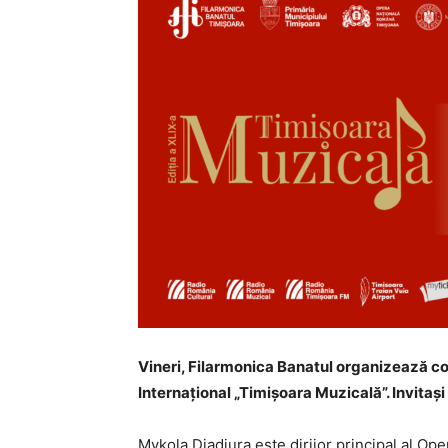
Vineri, Filarmonica Banatul organizează con
Internațional „Timișoara Muzicală”. Invita
Mykola Diadiura este dirijor principal al Ope