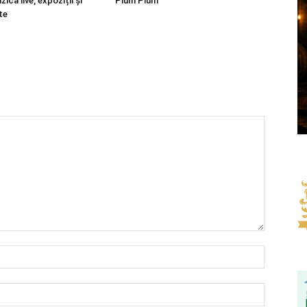
ică live, expoziții și
Plüm Plüm”
te