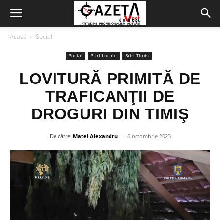
Acasă
Social
Social
Stiri Locale
Stiri Timis
LOVITURĂ PRIMITĂ DE
TRAFICANŢII DE
DROGURI DIN TIMIŞ
De către
Matei Alexandru
-
6 octombrie 2023