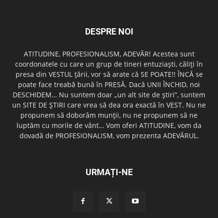
DESPRE NOI
ATITUDINE, PROFESIONALISM, ADEVĂR! Acestea sunt
coordonatele cu care un grup de tineri entuziaşti, căliţi în
presa din VESTUL ţării, vor să arate că SE POATE!! ÎNCĂ se
poate face treabă bună în PRESĂ. Dacă UNII ÎNCHID, noi
DESCHIDEM… Nu suntem doar „un alt site de ştiri”, suntem
un SITE DE ŞTIRI care vrea să dea ora exactă în VEST. Nu ne
propunem să doborâm munţii, nu ne propunem să ne
luptăm cu morile de vânt… Vom oferi ATITUDINE, vom da
dovadă de PROFESIONALISM, vom prezenta ADEVĂRUL.
URMAȚI-NE