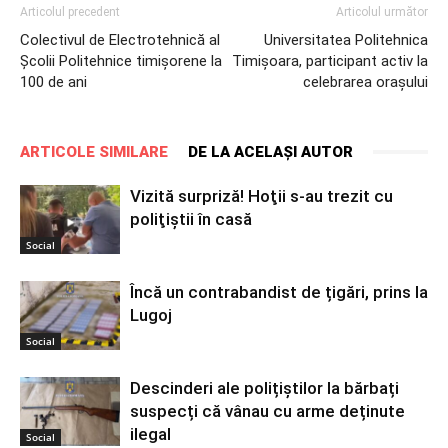
Articolul precedent
Articolul următor
Colectivul de Electrotehnică al
Universitatea Politehnica
Școlii Politehnice timișorene la
Timișoara, participant activ la
100 de ani
celebrarea orașului
ARTICOLE SIMILARE
DE LA ACELAȘI AUTOR
Vizită surpriză! Hoţii s-au trezit cu
poliţiştii în casă
Social
Încă un contrabandist de țigări, prins la
Lugoj
Social
Descinderi ale polițiștilor la bărbați
suspecți că vânau cu arme deținute
ilegal
Social