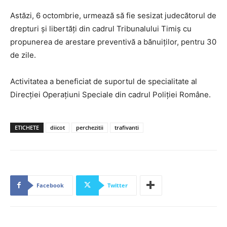
Astăzi, 6 octombrie, urmează să fie sesizat judecătorul de
drepturi și libertăți din cadrul Tribunalului Timiș cu
propunerea de arestare preventivă a bănuiților, pentru 30
de zile.
Activitatea a beneficiat de suportul de specialitate al
Direcției Operațiuni Speciale din cadrul Poliției Române.
ETICHETE
diicot
perchezitii
trafivanti
Facebook
Twitter