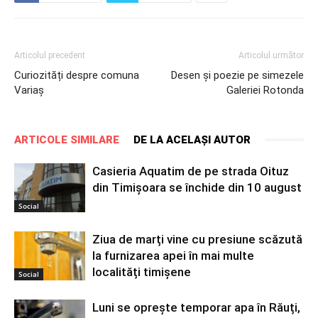
Articolul precedent
Articolul următor
Curiozități despre comuna
Desen și poezie pe simezele
Variaș
Galeriei Rotonda
ARTICOLE SIMILARE
DE LA ACELAȘI AUTOR
Casieria Aquatim de pe strada Oituz
din Timișoara se închide din 10 august
Social
Ziua de marți vine cu presiune scăzută
la furnizarea apei în mai multe
localități timișene
Social
Luni se oprește temporar apa în Răuți,