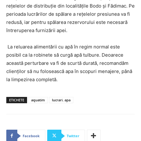
rețelelor de distribuție din localitățile Bodo și Fădimac. Pe
perioada lucrărilor de spălare a rețelelor presiunea va fi
redusă, iar pentru spălarea rezervorului este necesară
întreruperea furnizării apei.
La reluarea alimentării cu apă în regim normal este
posibil ca la robinete să curgă apă tulbure. Deoarece
această perturbare va fi de scurtă durată, recomandăm
clienților să nu folosească apa în scopuri menajere, până
la limpezirea completă.
ETICHETE
aquatim
lucrari. apa
Facebook
Twitter