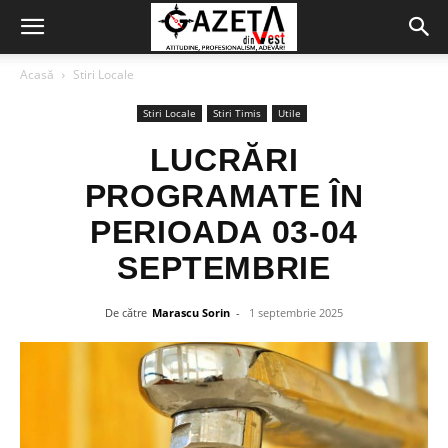
Acasă
Stiri Locale
Stiri Locale
Stiri Timis
Utile
LUCRĂRI
PROGRAMATE ÎN
PERIOADA 03-04
SEPTEMBRIE
De către
Marascu Sorin
-
1 septembrie 2025