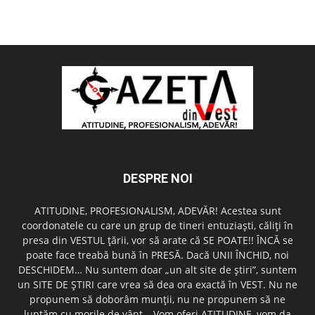
DESPRE NOI
ATITUDINE, PROFESIONALISM, ADEVĂR! Acestea sunt
coordonatele cu care un grup de tineri entuziaşti, căliţi în
presa din VESTUL ţării, vor să arate că SE POATE!! ÎNCĂ se
poate face treabă bună în PRESĂ. Dacă UNII ÎNCHID, noi
DESCHIDEM… Nu suntem doar „un alt site de ştiri”, suntem
un SITE DE ŞTIRI care vrea să dea ora exactă în VEST. Nu ne
propunem să doborâm munţii, nu ne propunem să ne
luptăm cu morile de vânt… Vom oferi ATITUDINE, vom da