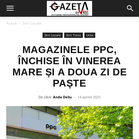
Acasă
Stiri Locale
Stiri Locale
Stiri Timis
Utile
MAGAZINELE PPC,
ÎNCHISE ÎN VINEREA
MARE ȘI A DOUA ZI DE
PAȘTE
De către
Anda Deliu
-
14 aprilie 2025