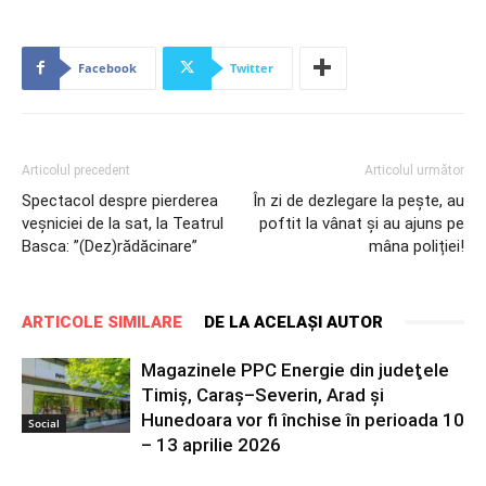
Facebook
Twitter
Articolul precedent
Articolul următor
Spectacol despre pierderea
În zi de dezlegare la pește, au
veșniciei de la sat, la Teatrul
poftit la vânat și au ajuns pe
Basca: ”(Dez)rădăcinare”
mâna poliției!
ARTICOLE SIMILARE
DE LA ACELAȘI AUTOR
Magazinele PPC Energie din judeţele
Timiş, Caraş–Severin, Arad și
Hunedoara vor fi închise în perioada 10
Social
– 13 aprilie 2026