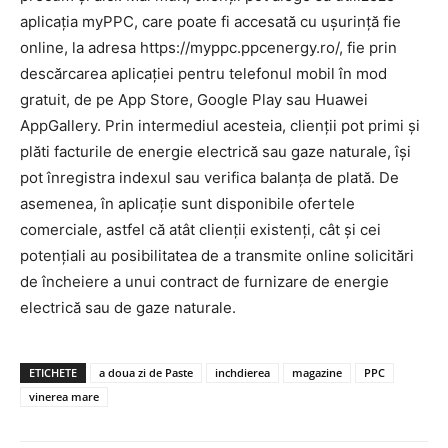
aplicația myPPC, care poate fi accesată cu ușurință fie
online, la adresa https://myppc.ppcenergy.ro/, fie prin
descărcarea aplicației pentru telefonul mobil în mod
gratuit, de pe App Store, Google Play sau Huawei
AppGallery. Prin intermediul acesteia, clienții pot primi și
plăti facturile de energie electrică sau gaze naturale, își
pot înregistra indexul sau verifica balanța de plată. De
asemenea, în aplicație sunt disponibile ofertele
comerciale, astfel că atât clienții existenți, cât și cei
potențiali au posibilitatea de a transmite online solicitări
de încheiere a unui contract de furnizare de energie
electrică sau de gaze naturale.
ETICHETE
a doua zi de Paste
inchdierea
magazine
PPC
vinerea mare