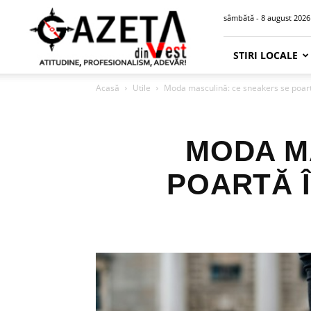
Gazeta
sâmbătă - 8 august 2026
din
Vest
STIRI LOCALE
Acasă
Utile
Moda masculină: ce sneakers se poar
MODA M
POARTĂ 