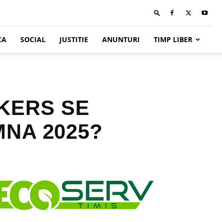
CA
SOCIAL
JUSTITIE
ANUNTURI
TIMP LIBER
KERS SE
NA 2025?