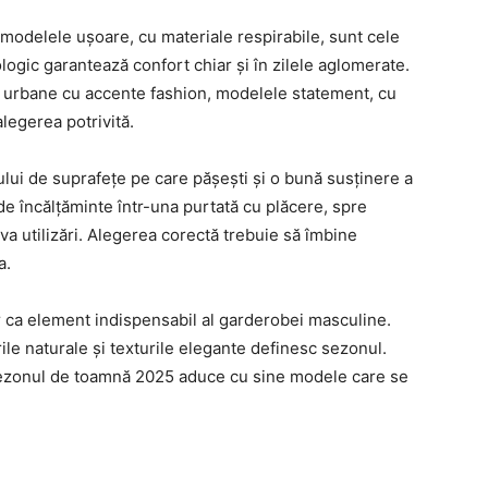
i, modelele ușoare, cu materiale respirabile, sunt cele
logic garantează confort chiar și în zilele aglomerate.
te urbane cu accente fashion, modelele statement, cu
legerea potrivită.
pului de suprafețe pe care pășești și o bună susținere a
de încălțăminte într-una purtată cu plăcere, spre
a utilizări. Alegerea corectă trebuie să îmbine
a.
 ca element indispensabil al garderobei masculine.
rile naturale și texturile elegante definesc sezonul.
 sezonul de toamnă 2025 aduce cu sine modele care se