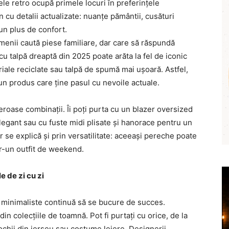
ele retro ocupă primele locuri în preferințele
n cu detalii actualizate: nuanțe pământii, cusături
un plus de confort.
menii caută piese familiare, dar care să răspundă
 talpă dreaptă din 2025 poate arăta la fel de iconic
riale reciclate sau talpă de spumă mai ușoară. Astfel,
 un produs care ține pasul cu nevoile actuale.
roase combinații. Îi poți purta cu un blazer oversized
elegant sau cu fuste midi plisate și hanorace pentru un
or se explică și prin versatilitate: aceeași pereche poate
tr-un outfit de weekend.
e de zi cu zi
 minimaliste continuă să se bucure de succes.
 din colecțiile de toamnă. Pot fi purtați cu orice, de la
rochii din jerseu sau costume lejere. Designerii