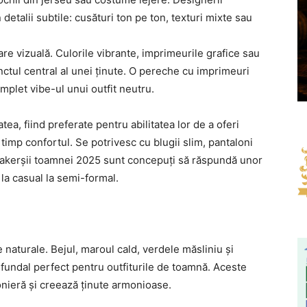
detalii subtile: cusături ton pe ton, texturi mixte sau
are vizuală. Culorile vibrante, imprimeurile grafice sau
ctul central al unei ținute. O pereche cu imprimeuri
plet vibe-ul unui outfit neutru.
tea, fiind preferate pentru abilitatea lor de a oferi
 timp confortul. Se potrivesc cu blugii slim, pantaloni
neakerșii toamnei 2025 sunt concepuți să răspundă unor
 la casual la semi-formal.
 naturale. Bejul, maroul cald, verdele măsliniu și
n fundal perfect pentru outfiturile de toamnă. Aceste
nieră și creează ținute armonioase.