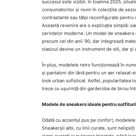
succesul este vizibil. În toamna 2025, siluet
consumatorilor și revin în colecțiile de sezo
contrastante sau tălpi reconfigurate pentru 
Această revenire are o explicație simplă: oa
cerințelor moderne. Un model de sneakers cu
precum cel din anii ’90, dar integrează mate
clasicul devine un instrument de stil, dar și
În plus, modelele retro funcționează în nume
și pantaloni din lână pentru un aer relaxat-
look urban sofisticat. Astfel, popularitatea l
trece cu ușurință din garderoba de birou în
Modele de sneakers ideale pentru outfituril
Odată cu accentul pus pe confort, modelele
Sneakerșii albi, cu linii curate, sunt nelipsiți
jeans evazați și pulovere tricotate, până la 