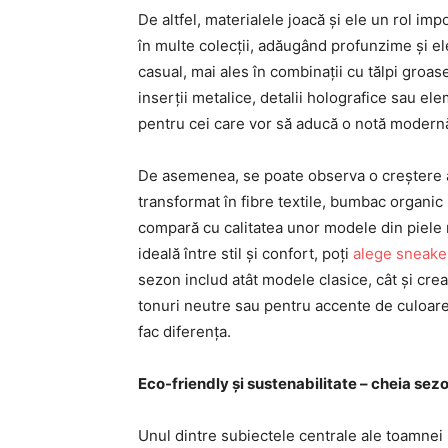
De altfel, materialele joacă și ele un rol imp
în multe colecții, adăugând profunzime și 
casual, mai ales în combinații cu tălpi groase
inserții metalice, detalii holografice sau e
pentru cei care vor să aducă o notă modernă
De asemenea, se poate observa o creștere a 
transformat în fibre textile, bumbac organic 
compară cu calitatea unor modele din piele
ideală între stil și confort, poți
alege sneaker
sezon includ atât modele clasice, cât și crea
tonuri neutre sau pentru accente de culoare
fac diferența.
Eco-friendly și sustenabilitate – cheia sez
Unul dintre subiectele centrale ale toamnei