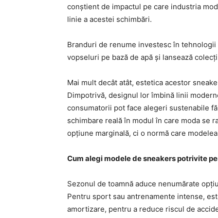
conștient de impactul pe care industria modei
linie a acestei schimbări.
Branduri de renume investesc în tehnologii
vopseluri pe bază de apă și lansează colecții
Mai mult decât atât, estetica acestor sneake
Dimpotrivă, designul lor îmbină linii moderne,
consumatorii pot face alegeri sustenabile făr
schimbare reală în modul în care moda se rap
opțiune marginală, ci o normă care modeleaz
Cum alegi modele de sneakers potrivite pen
Sezonul de toamnă aduce nenumărate opțiuni
Pentru sport sau antrenamente intense, este i
amortizare, pentru a reduce riscul de accide