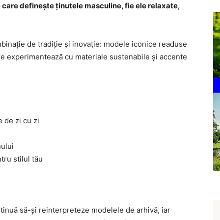
care definește ținutele masculine, fie ele relaxate,
binație de tradiție și inovație: modele iconice readuse
 care experimentează cu materiale sustenabile și accente
 de zi cu zi
nului
ru stilul tău
tinuă să-și reinterpreteze modelele de arhivă, iar