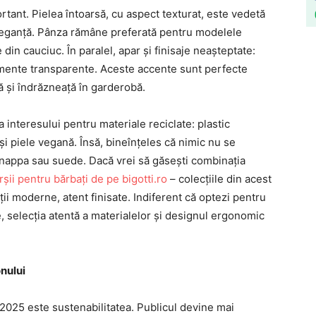
ortant. Pielea întoarsă, cu aspect texturat, este vedetă
eleganță. Pânza rămâne preferată pentru modelele
 din cauciuc. În paralel, apar și finisaje neașteptate:
lemente transparente. Aceste accente sunt perfecte
 și îndrăzneață în garderobă.
interesului pentru materiale reciclate: plastic
și piele vegană. Însă, bineînțeles că nimic nu se
 nappa sau suede. Dacă vrei să găsești combinația
șii pentru bărbați de pe bigotti.ro
– colecțiile din acest
ții moderne, atent finisate. Indiferent că optezi pentru
, selecția atentă a materialelor și designul ergonomic
onului
 2025 este sustenabilitatea. Publicul devine mai