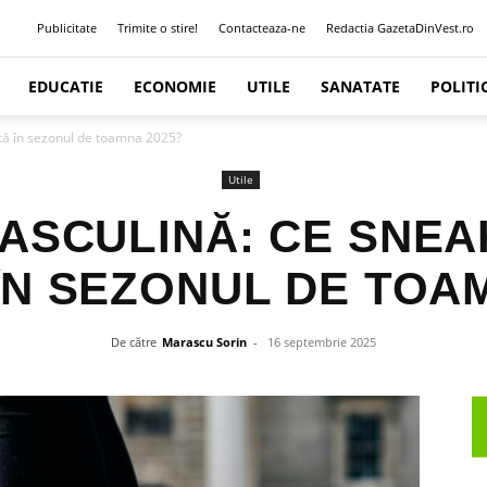
Publicitate
Trimite o stire!
Contacteaza-ne
Redactia GazetaDinVest.ro
EDUCATIE
ECONOMIE
UTILE
SANATATE
POLITI
tă în sezonul de toamna 2025?
Utile
ASCULINĂ: CE SNEA
ÎN SEZONUL DE TOAM
De către
Marascu Sorin
-
16 septembrie 2025