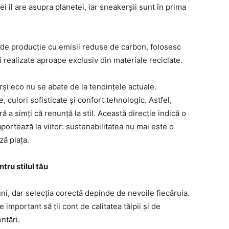
 îl are asupra planetei, iar sneakerșii sunt în prima
 de producție cu emisii reduse de carbon, folosesc
 realizate aproape exclusiv din materiale reciclate.
rși eco nu se abate de la tendințele actuale.
 culori sofisticate și confort tehnologic. Astfel,
ă a simți că renunță la stil. Această direcție indică o
ortează la viitor: sustenabilitatea nu mai este o
ă piața.
tru stilul tău
, dar selecția corectă depinde de nevoile fiecăruia.
mportant să ții cont de calitatea tălpii și de
ntări.