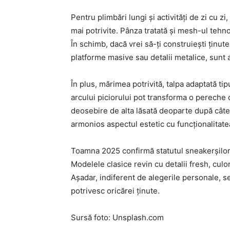
Pentru plimbări lungi și activități de zi cu z
mai potrivite. Pânza tratată și mesh-ul tehno
În schimb, dacă vrei să-ți construiești ținu
platforme masive sau detalii metalice, sunt a
În plus, mărimea potrivită, talpa adaptată ti
arcului piciorului pot transforma o pereche 
deosebire de alta lăsată deoparte după câtev
armonios aspectul estetic cu funcționalitate
Toamna 2025 confirmă statutul sneakerșilor
Modelele clasice revin cu detalii fresh, culo
Așadar, indiferent de alegerile personale,
potrivesc oricărei ținute.
Sursă foto: Unsplash.com