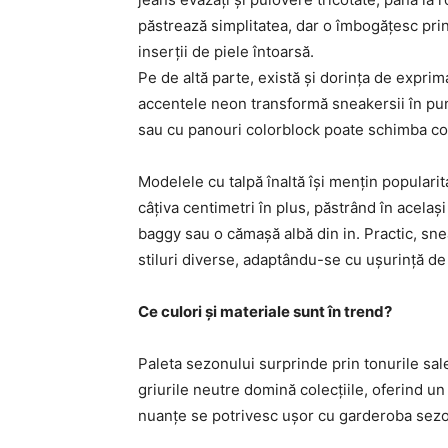
păstrează simplitatea, dar o îmbogățesc prin 
inserții de piele întoarsă.
Pe de altă parte, există și dorința de exprim
accentele neon transformă sneakersii în pun
sau cu panouri colorblock poate schimba com
Modelele cu talpă înaltă își mențin popularita
câțiva centimetri în plus, păstrând în același
baggy sau o cămașă albă din in. Practic, s
stiluri diverse, adaptându-se cu ușurință de
Ce culori și materiale sunt în trend?
Paleta sezonului surprinde prin tonurile sale
griurile neutre domină colecțiile, oferind u
nuanțe se potrivesc ușor cu garderoba sezo