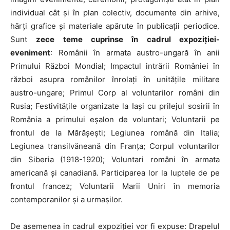
individual cât și în plan colectiv, documente din arhive,
hărți grafice și materiale apărute în publicații periodice.
Sunt
zece teme cuprinse în cadrul expoziţiei-
eveniment
: Românii în armata austro-ungară în anii
Primului Război Mondial; Impactul intrării României în
război asupra românilor înrolaţi în unităţile militare
austro-ungare; Primul Corp al voluntarilor români din
Rusia; Festivităţile organizate la Iaşi cu prilejul sosirii în
România a primului eşalon de voluntari; Voluntarii pe
frontul de la Mărăşeşti; Legiunea română din Italia;
Legiunea transilvăneană din Franţa; Corpul voluntarilor
din Siberia (1918-1920); Voluntari români în armata
americană și canadiană. Participarea lor la luptele de pe
frontul francez; Voluntarii Marii Uniri în memoria
contemporanilor şi a urmaşilor.
De asemenea in cadrul expoziției vor fi expuse: Drapelul