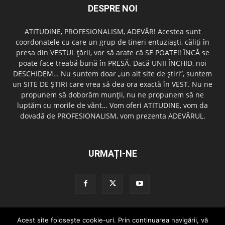
DESPRE NOI
ATITUDINE, PROFESIONALISM, ADEVĂR! Acestea sunt
coordonatele cu care un grup de tineri entuziaşti, căliţi în
presa din VESTUL ţării, vor să arate că SE POATE!! ÎNCĂ se
poate face treabă bună în PRESĂ. Dacă UNII ÎNCHID, noi
DESCHIDEM… Nu suntem doar „un alt site de ştiri”, suntem
un SITE DE ŞTIRI care vrea să dea ora exactă în VEST. Nu ne
propunem să doborâm munţii, nu ne propunem să ne
luptăm cu morile de vânt… Vom oferi ATITUDINE, vom da
dovadă de PROFESIONALISM, vom prezenta ADEVĂRUL.
URMAȚI-NE
Acest site foloseşte cookie-uri. Prin continuarea navigării, vă
Redactia GazetaDinVest.ro
Termeni de utilizare
Cod de conduita