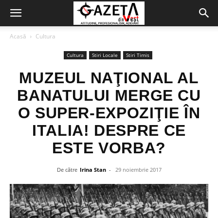
Acasă
Cultura
Cultura
Stiri Locale
Stiri Timis
MUZEUL NAŢIONAL AL
BANATULUI MERGE CU
O SUPER-EXPOZIŢIE ÎN
ITALIA! DESPRE CE
ESTE VORBA?
De către
Irina Stan
-
29 noiembrie 2017