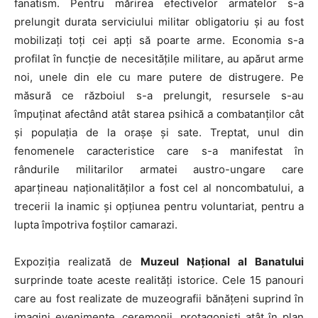
fanatism. Pentru mărirea efectivelor armatelor s-a
prelungit durata serviciului militar obligatoriu și au fost
mobilizați toți cei apți să poarte arme. Economia s-a
profilat în funcție de necesitățile militare, au apărut arme
noi, unele din ele cu mare putere de distrugere. Pe
măsură ce războiul s-a prelungit, resursele s-au
împuținat afectând atât starea psihică a combatanților cât
și populația de la orașe și sate. Treptat, unul din
fenomenele caracteristice care s-a manifestat în
rândurile militarilor armatei austro-ungare care
aparțineau naționalităților a fost cel al noncombatului, a
trecerii la inamic și opțiunea pentru voluntariat, pentru a
lupta împotriva foștilor camarazi.
Expoziţia realizată de
Muzeul Naţional al Banatului
surprinde toate aceste realităţi istorice. Cele 15 panouri
care au fost realizate de muzeografii bănăţeni suprind în
imagini evenimente, ceremonii, protagoniști atât în plan