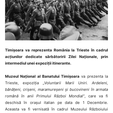
Timişoara va reprezenta România la Trieste în cadrul
acţiunilor dedicate sărbătoririi Zilei Naționale, prin
intermediul unei expoziţii itinerante.
Muzeul Naţional al Banatului Timişoara
va prezenta la
Trieste, expoziţia
„Voluntarii Marii Uniri. Ardeleni,
bănăţeni, crișeni, maramureșeni şi bucovineni în armata
română în anii Primului Război Mondial”
, care va fi
deschisă în oraşul italian pe data de 1 Decembrie.
Aceasta va fi vernisată în cadrul Muzeului Războiului