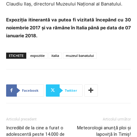
Claudiu Ilaş, directorul Muzeului Naţional al Banatului.
Expoziţia itinerantă va putea fi vizitată începând cu 30
noiembrie 2017 și va rămâne în Italia până pe data de 07
ianuarie 2018.
ETICHETE
expozitie
italia
muzeul banatului
Facebook
Twitter
Articolul precedent
Articolul următor
Incredibil de la cine a furat o
Meteorologii anunţă ploi şi
adolescentă peste 14.000 de
lapoviţă în Timiş!