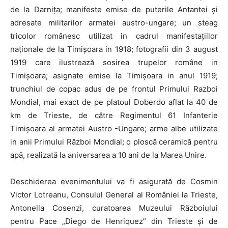
de la Darnița; manifeste emise de puterile Antantei și
adresate militarilor armatei austro-ungare; un steag
tricolor românesc utilizat in cadrul manifestațiilor
naționale de la Timișoara in 1918; fotografii din 3 august
1919 care ilustrează sosirea trupelor române in
Timișoara; asignate emise la Timișoara in anul 1919;
trunchiul de copac adus de pe frontul Primului Razboi
Mondial, mai exact de pe platoul Doberdo aflat la 40 de
km de Trieste, de către Regimentul 61 Infanterie
Timișoara al armatei Austro -Ungare; arme albe utilizate
in anii Primului Război Mondial; o ploscă ceramică pentru
apă, realizată la aniversarea a 10 ani de la Marea Unire.
Deschiderea evenimentului va fi asigurată de Cosmin
Victor Lotreanu, Consulul General al României la Trieste,
Antonella Cosenzi, curatoarea Muzeului Războiului
pentru Pace „Diego de Henriquez” din Trieste și de