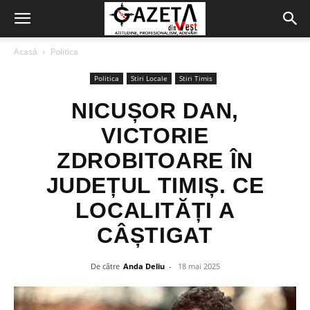
Acasă
Politica
Politica
Stiri Locale
Stiri Timis
NICUȘOR DAN,
VICTORIE
ZDROBITOARE ÎN
JUDEȚUL TIMIȘ. CE
LOCALITĂȚI A
CÂȘTIGAT
De către
Anda Deliu
-
18 mai 2025