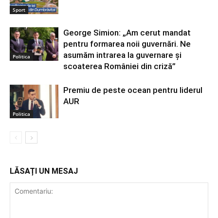
Sport
George Simion: „Am cerut mandat
pentru formarea noii guvernări. Ne
asumăm intrarea la guvernare și
Politica
scoaterea României din criză”
Premiu de peste ocean pentru liderul
AUR
Politica
LĂSAȚI UN MESAJ