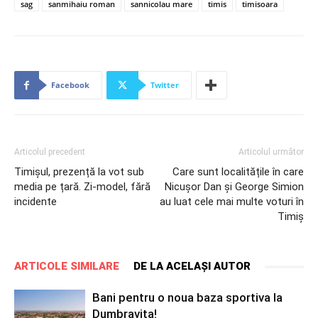
sag
sanmihaiu roman
sannicolau mare
timis
timisoara
Facebook
Twitter
Articolul precedent
Articolul următor
Timișul, prezență la vot sub
Care sunt localitățile în care
media pe țară. Zi-model, fără
Nicușor Dan și George Simion
incidente
au luat cele mai multe voturi în
Timiș
ARTICOLE SIMILARE
DE LA ACELAȘI AUTOR
Bani pentru o noua baza sportiva la
Dumbravita!