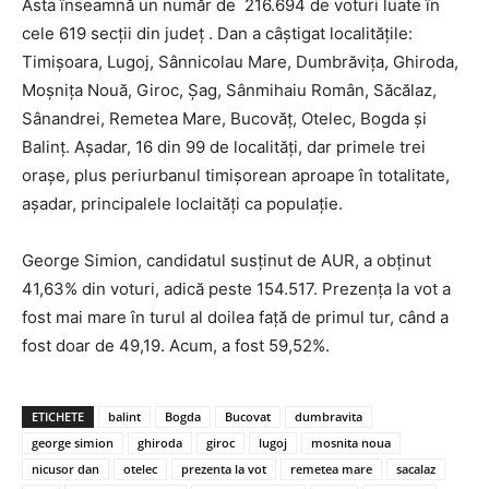
Asta înseamnă un număr de 216.694 de voturi luate în
cele 619 secții din județ . Dan a câștigat localitățile:
Timișoara, Lugoj, Sânnicolau Mare, Dumbrăvița, Ghiroda,
Moșnița Nouă, Giroc, Șag, Sânmihaiu Român, Săcălaz,
Sânandrei, Remetea Mare, Bucovăț, Otelec, Bogda și
Balinț. Așadar, 16 din 99 de localități, dar primele trei
orașe, plus periurbanul timișorean aproape în totalitate,
așadar, principalele loclaități ca populație.
George Simion, candidatul susținut de AUR, a obținut
41,63% din voturi, adică peste 154.517. Prezența la vot a
fost mai mare în turul al doilea față de primul tur, când a
fost doar de 49,19. Acum, a fost 59,52%.
ETICHETE
balint
Bogda
Bucovat
dumbravita
george simion
ghiroda
giroc
lugoj
mosnita noua
nicusor dan
otelec
prezenta la vot
remetea mare
sacalaz