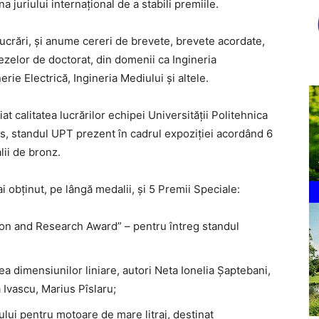
ina juriului internațional de a stabili premiile.
ucrări, și anume cereri de brevete, brevete acordate,
tezelor de doctorat, din domenii ca Ingineria
erie Electrică, Ingineria Mediului și altele.
t calitatea lucrărilor echipei Universității Politehnica
es, standul UPT prezent în cadrul expoziției acordând 6
lii de bronz.
obținut, pe lângă medalii, și 5 Premii Speciale:
on and Research Award” – pentru întreg standul
ea dimensiunilor liniare, autori Neta Ionelia Șaptebani,
 Ivascu, Marius Pîslaru;
ului pentru motoare de mare litraj, destinat