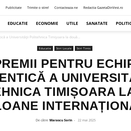
Publicitate
Trimite o stire!
Contacteaza-ne
Redactia GazetaDinVest.ro
EDUCATIE
ECONOMIE
UTILE
SANATATE
POLITI
că a Universității Politehnica Timișoara la două...
Educatie
Stiri Locale
Stiri Timis
PREMII PENTRU ECHI
ENTICĂ A UNIVERSIT
EHNICA TIMIȘOARA L
LOANE INTERNAȚION
De către
Marascu Sorin
-
22 mai 2025