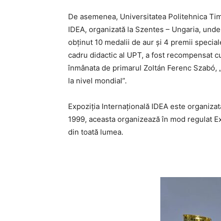
De asemenea, Universitatea Politehnica Timiș
IDEA, organizată la Szentes – Ungaria, unde 
obținut 10 medalii de aur și 4 premii speci
cadru didactic al UPT, a fost recompensat c
înmânata de primarul Zoltán Ferenc Szabó, „
la nivel mondial”.
Expoziția Internațională IDEA este organizat
1999, aceasta organizează în mod regulat Exp
din toată lumea.