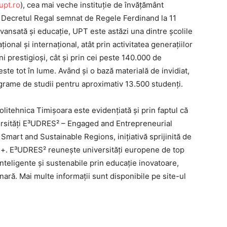
pt.ro
), cea mai veche instituție de învățământ
prin Decretul Regal semnat de Regele Ferdinand la 11
ansată şi educaţie, UPT este astăzi una dintre şcolile
ional şi internaţional, atât prin activitatea generaţiilor
i prestigioşi, cât și prin cei peste 140.000 de
te tot în lume. Având și o bază materială de invidiat,
rograme de studii pentru aproximativ 13.500 studenţi.
litehnica Timișoara este evidențiată și prin faptul că
ersități E³UDRES² – Engaged and Entrepreneurial
mart and Sustainable Regions, inițiativă sprijinită de
+. E³UDRES² reunește universități europene de top
inteligente și sustenabile prin educație inovatoare,
nară. Mai multe informații sunt disponibile pe site-ul