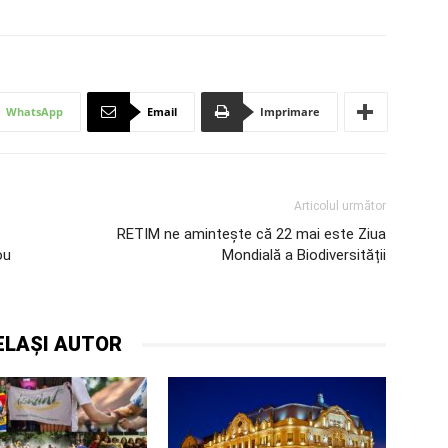
WhatsApp
Email
Imprimare
Articolul următor
RETIM ne amintește că 22 mai este Ziua
ou
Mondială a Biodiversității
ELAȘI AUTOR