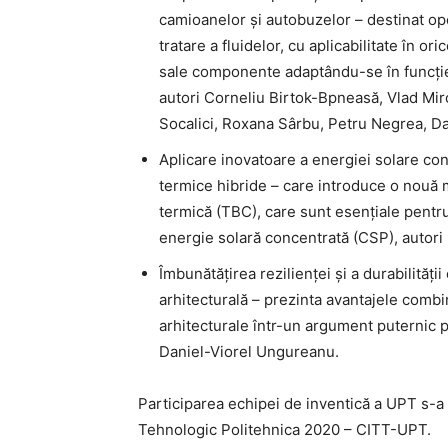
camioanelor și autobuzelor – destinat oper
tratare a fluidelor, cu aplicabilitate în o
sale componente adaptându-se în funcție de
autori Corneliu Birtok-Bpneasă, Vlad Mi
Socalici, Roxana Sârbu, Petru Negrea, Da
Aplicare inovatoare a energiei solare con
termice hibride – care introduce o nouă m
termică (TBC), care sunt esențiale pentru 
energie solară concentrată (CSP), autori 
Îmbunătățirea rezilienței și a durabilității
arhitecturală – prezinta avantajele combinăr
arhitecturale într-un argument puternic p
Daniel-Viorel Ungureanu.
Participarea echipei de inventică a UPT s-a 
Tehnologic Politehnica 2020 – CITT-UPT.