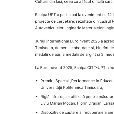
Culturii din Iași, ceea ce a făcut dificilă sarc
Echipa UPT a participat la eveniment cu 12 l
proiecte de cercetare, rezultate din cadrul 
Autovehiculelor, Ingineria Materialelor, Ingin
Juriul internațional Euroinvent 2025 a aprecia
Timișoara, domeniile abordate și, bineînțel
medalii de aur, 3 medalii de argint și 3 meda
La EuroInevent 2025, Echipa CITT-UPT a mai 
Premiul Special „Performance in Educati
Universității Politehnica Timișoara;
Riglă infraroșu – utilizată pentru măsurar
Liviu Marian Mocan, Florin Drăgan, Larisa
Dispozitiv de captare și recuperare a aer