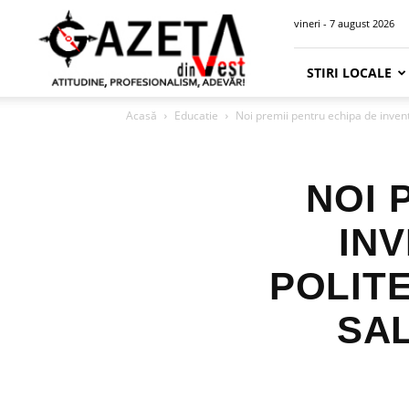
Gazeta
vineri - 7 august 2026
din
Vest
STIRI LOCALE
Acasă
Educatie
Noi premii pentru echipa de inventi
NOI 
INV
POLIT
SA