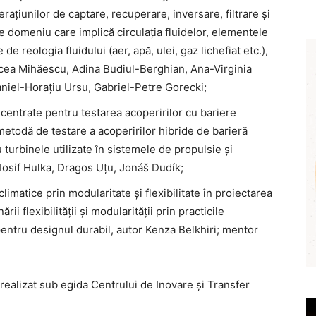
ațiunilor de captare, recuperare, inversare, filtrare și
rice domeniu care implică circulația fluidelor, elementele
 reologia fluidului (aer, apă, ulei, gaz lichefiat etc.),
rcea Mihăescu, Adina Budiul-Berghian, Ana-Virginia
niel-Horațiu Ursu, Gabriel-Petre Gorecki;
centrate pentru testarea acoperirilor cu bariere
etodă de testare a acoperirilor hibride de barieră
turbinele utilizate în sistemele de propulsie și
Iosif Hulka, Dragos Uțu, Jonáš Dudík;
 climatice prin modularitate și flexibilitate în proiectarea
ii flexibilității și modularității prin practicile
entru designul durabil, autor Kenza Belkhiri; mentor
realizat sub egida Centrului de Inovare și Transfer