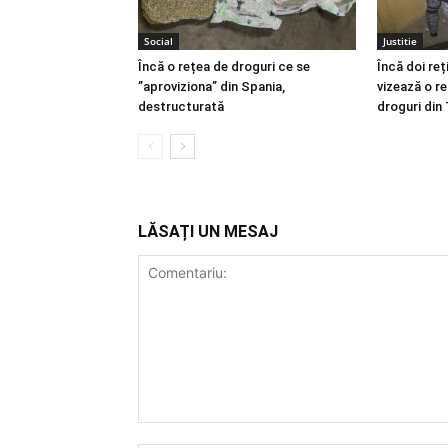
Social
Justitie
Încă o rețea de droguri ce se
Încă doi reț
”aproviziona” din Spania,
vizează o re
destructurată
droguri din
LĂSAȚI UN MESAJ