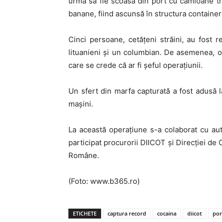
urma să fie scoasă din port cu camioane tr
banane, fiind ascunsă în structura container
Cinci persoane, cetăţeni străini, au fost 
lituanieni şi un columbian. De asemenea, 
care se crede că ar fi şeful operaţiunii.
Un sfert din marfa capturată a fost adusă la 
maşini.
La această operaţiune s-a colaborat cu aut
participat procurorii DIICOT şi Direcţiei de 
Române.
(Foto: www.b365.ro)
ETICHETE
captura record
cocaina
diicot
por