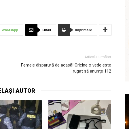
WhatsApp
Email
Imprimare
Articolul următor
Femeie disparută de acasă! Oricine o vede este
rugat să anunțe 112
ELAȘI AUTOR