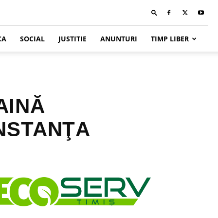
CA
SOCIAL
JUSTITIE
ANUNTURI
TIMP LIBER
AINĂ
NSTANŢA