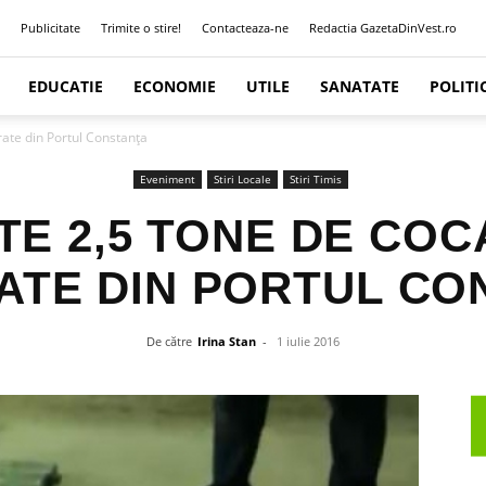
Publicitate
Trimite o stire!
Contacteaza-ne
Redactia GazetaDinVest.ro
EDUCATIE
ECONOMIE
UTILE
SANATATE
POLITI
rate din Portul Constanţa
Eveniment
Stiri Locale
Stiri Timis
TE 2,5 TONE DE COC
ATE DIN PORTUL CO
De către
Irina Stan
-
1 iulie 2016