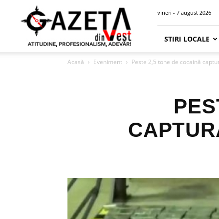
Gazeta
vineri - 7 august 2026
din
Vest
STIRI LOCALE
Acasă
Eveniment
Peste 2,5 tone de cocaină captu
PES
CAPTUR