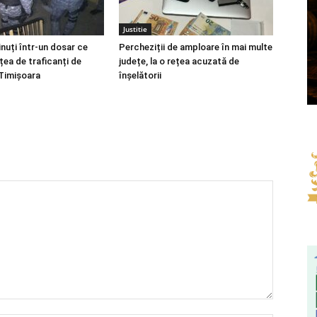
Justitie
inuți într-un dosar ce
Percheziții de amploare în mai multe
țea de traficanți de
județe, la o rețea acuzată de
 Timișoara
înșelătorii