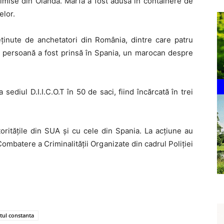
imise din Olanda. Marfa a fost adusă în containere de
elor.
reţinute de anchetatori din România, dintre care patru
o persoană a fost prinsă în Spania, un marocan despre
sediul D.I.I.C.O.T în 50 de saci, fiind încărcată în trei
orităţile din SUA şi cu cele din Spania. La acţiune au
Combatere a Criminalităţii Organizate din cadrul Poliţiei
tul constanta