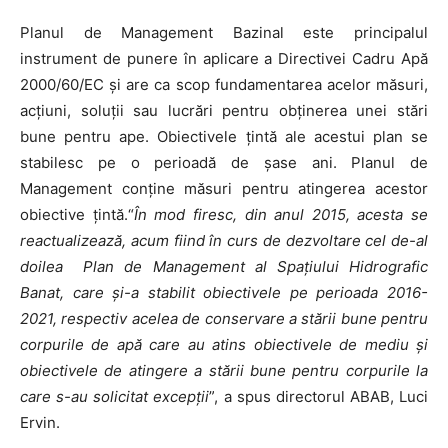
Planul de Management Bazinal este principalul
instrument de punere în aplicare a Directivei Cadru Apă
2000/60/EC şi are ca scop fundamentarea acelor măsuri,
acţiuni, soluţii sau lucrări pentru obţinerea unei stări
bune pentru ape. Obiectivele ţintă ale acestui plan se
stabilesc pe o perioadă de șase ani. Planul de
Management conţine măsuri pentru atingerea acestor
obiective ţintă.“
În mod firesc, din anul 2015, acesta se
reactualizează, acum fiind în curs de dezvoltare cel de-al
doilea Plan de Management al Spaţiului Hidrografic
Banat, care şi-a stabilit obiectivele pe perioada 2016-
2021, respectiv acelea de conservare a stării bune pentru
corpurile de apă care au atins obiectivele de mediu şi
obiectivele de atingere a stării bune pentru corpurile la
care s-au solicitat excepţii
”, a spus directorul ABAB, Luci
Ervin.