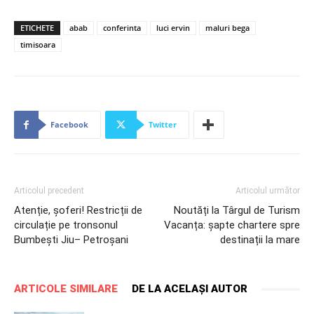
ETICHETE
abab
conferinta
luci ervin
maluri bega
timisoara
Facebook
Twitter
Articolul precedent
Articolul următor
Atenție, șoferi! Restricții de
Noutăți la Târgul de Turism
circulație pe tronsonul
Vacanța: șapte chartere spre
Bumbeşti Jiu– Petroşani
destinații la mare
ARTICOLE SIMILARE
DE LA ACELAȘI AUTOR