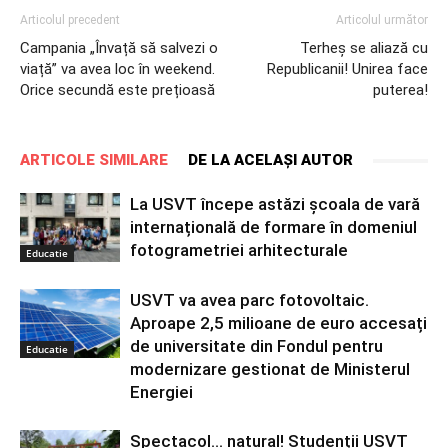
Articolul precedent
Articolul următor
Campania „Învață să salvezi o
Terheș se aliază cu
viață” va avea loc în weekend.
Republicanii! Unirea face
Orice secundă este prețioasă
puterea!
ARTICOLE SIMILARE
DE LA ACELAȘI AUTOR
La USVT începe astăzi școala de vară
internațională de formare în domeniul
fotogrametriei arhitecturale
Educatie
USVT va avea parc fotovoltaic.
Aproape 2,5 milioane de euro accesați
de universitate din Fondul pentru
Educatie
modernizare gestionat de Ministerul
Energiei
Spectacol… natural! Studenții USVT