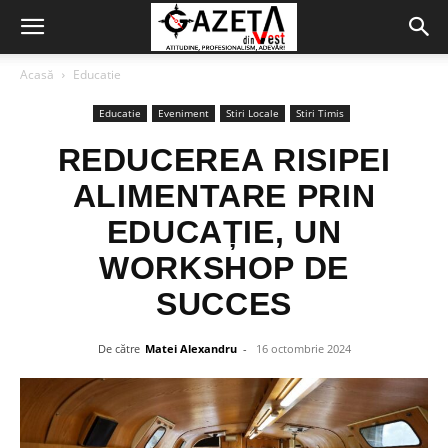
Acasă
Educatie
Educatie
Eveniment
Stiri Locale
Stiri Timis
REDUCEREA RISIPEI
ALIMENTARE PRIN
EDUCAȚIE, UN
WORKSHOP DE
SUCCES
De către
Matei Alexandru
-
16 octombrie 2024