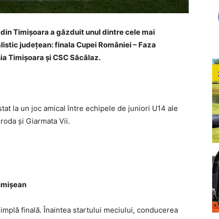
 din Timișoara a găzduit unul dintre cele mai
istic județean: finala Cupei României – Faza
ia Timișoara și CSC Săcălaz.
stat la un joc amical între echipele de juniori U14 ale
oda și Giarmata Vii.
timișean
implă finală. Înaintea startului meciului, conducerea