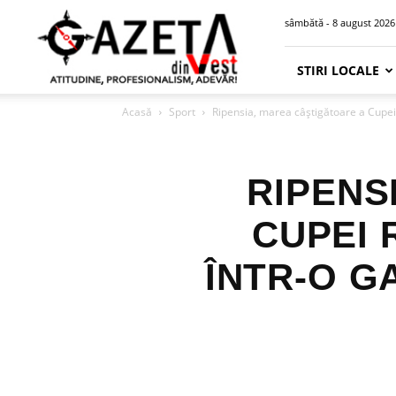
Gazeta
sâmbătă - 8 august 2026
din
Vest
STIRI LOCALE
Acasă
Sport
Ripensia, marea câștigătoare a Cupei 
RIPENS
CUPEI 
ÎNTR-O G