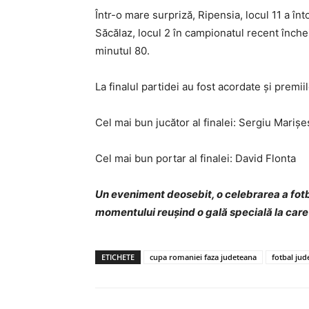
Într-o mare surpriză, Ripensia, locul 11 a înt
Săcălaz, locul 2 în campionatul recent închei
minutul 80.
La finalul partidei au fost acordate și premiil
Cel mai bun jucător al finalei: Sergiu Mariș
Cel mai bun portar al finalei: David Flonta
Un eveniment deosebit, o celebrarea a fotbal
momentului reușind o gală specială la care
ETICHETE
cupa romaniei faza judeteana
fotbal jud