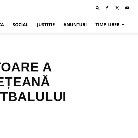
CA
SOCIAL
JUSTITIE
ANUNTURI
TIMP LIBER
TOARE A
DEȚEANĂ
OTBALULUI