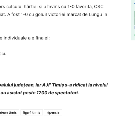
ors calculul hârtiei și a învins cu 1-0 favorita, CSC
at. A fost 1-0 cu goluil victoriei marcat de Lungu în
e individuale ale finalei:
escu
ului județean, iar AJF Timiș s-a ridicat la nivelul
 au asistat peste 1200 de spectatori.
etean timis
liga 4 timis
ripensia