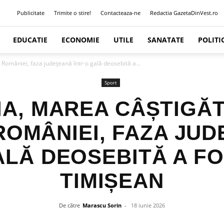
Publicitate
Trimite o stire!
Contacteaza-ne
Redactia GazetaDinVest.ro
EDUCATIE
ECONOMIE
UTILE
SANATATE
POLITI
României, faza județeană într-o gală deosebită a...
Sport
IA, MAREA CÂȘTIGĂ
ROMÂNIEI, FAZA JU
ALĂ DEOSEBITĂ A F
TIMIȘEAN
De către
Marascu Sorin
-
18 iunie 2026