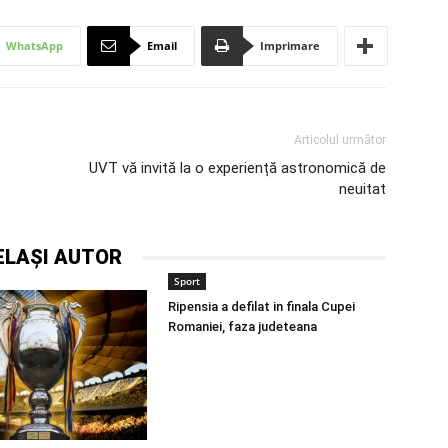
WhatsApp
Email
Imprimare
Articolul următor
UVT vă invită la o experiență astronomică de
neuitat
ELAȘI AUTOR
Sport
Ripensia a defilat in finala Cupei
Romaniei, faza judeteana