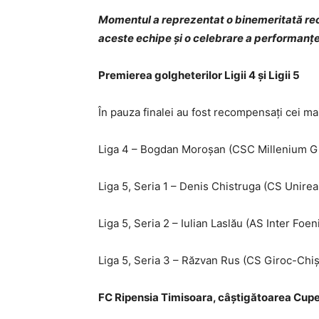
Momentul a reprezentat o binemeritată rec
aceste echipe și o celebrare a performanței,
Premierea golgheterilor Ligii 4 și Ligii 5
În pauza finalei au fost recompensați cei ma
Liga 4 – Bogdan Moroșan (CSC Millenium Gi
Liga 5, Seria 1 – Denis Chistruga (CS Unirea
Liga 5, Seria 2 – Iulian Laslău (AS Inter Foen
Liga 5, Seria 3 – Răzvan Rus (CS Giroc-Chiș
FC Ripensia Timisoara, câștigătoarea Cup