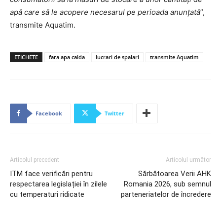
apă care să le acopere necesarul pe perioada anunțată
”,
transmite Aquatim.
ETICHETE
fara apa calda
lucrari de spalari
transmite Aquatim
Facebook
Twitter
Articolul precedent
Articolul următor
ITM face verificări pentru
Sărbătoarea Verii AHK
respectarea legislației în zilele
Romania 2026, sub semnul
cu temperaturi ridicate
parteneriatelor de încredere