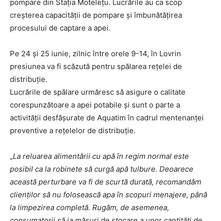
pompare din Stația Motelețu. Lucrările au ca scop
creșterea capacității de pompare și îmbunătățirea
procesului de captare a apei.
Pe 24 și 25 iunie, zilnic între orele 9-14, în Lovrin
presiunea va fi scăzută pentru spălarea rețelei de
distribuție.
Lucrările de spălare urmăresc să asigure o calitate
corespunzătoare a apei potabile și sunt o parte a
activității desfășurate de Aquatim în cadrul mentenanței
preventive a rețelelor de distribuție.
„
La reluarea alimentării cu apă în regim normal este
posibil ca la robinete să curgă apă tulbure. Deoarece
această perturbare va fi de scurtă durată, recomandăm
clienților să nu folosească apa în scopuri menajere, până
la limpezirea completă. Rugăm, de asemenea,
consumatorii să ia măsuri de stocare a unor cantități de