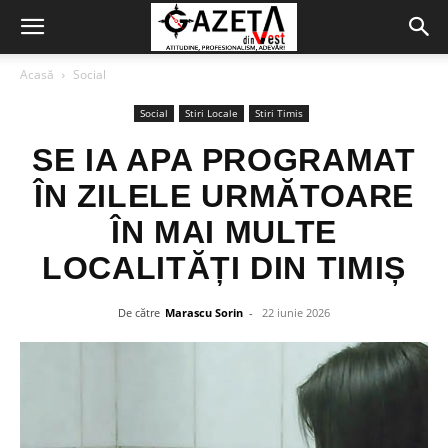
Acasă
Social
Social
Stiri Locale
Stiri Timis
SE IA APA PROGRAMAT
ÎN ZILELE URMĂTOARE
ÎN MAI MULTE
LOCALITĂȚI DIN TIMIȘ
De către
Marascu Sorin
-
22 iunie 2026