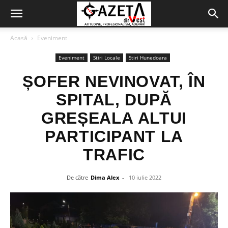
Acasă
Eveniment
Eveniment
Stiri Locale
Stiri Hunedoara
ȘOFER NEVINOVAT, ÎN
SPITAL, DUPĂ
GREȘEALA ALTUI
PARTICIPANT LA
TRAFIC
De către
Dima Alex
-
10 iulie 2022