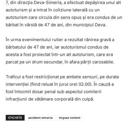
7, din direcția Deva-Simeria, a efectuat depășirea unui alt
autoturism și a intrat în coliziune laterală cu un
autoturism care circula din sens opus și era condus de un
bărbat în vârstă de 47 de ani, din municipiul Deva.
În urma evenimentului rutier a rezultat rănirea gravă a
bărbatului de 47 de ani, iar autoturismul condus de
acesta a fost proiectat într-un alt autoturism, care era
parcat pe un drum secundar, în afara părții carosabile.
Traficul a fost restricționat pe ambele sensuri, pe durata
intervenției (fiind reluat în jurul orei 02.00). În cauză a
fost întocmit dosar penal sub aspectul comiterii
infracțiunii de vătămare corporală din culpă.
ETICHETE
accident simeria
impact violent