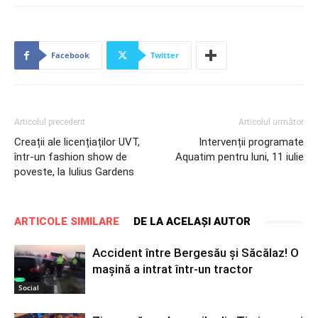
Facebook
Twitter
Articolul precedent
Articolul următor
Creații ale licențiaților UVT,
Intervenții programate
într-un fashion show de
Aquatim pentru luni, 11 iulie
poveste, la Iulius Gardens
ARTICOLE SIMILARE
DE LA ACELAȘI AUTOR
Accident între Bergesău şi Săcălaz! O
maşină a intrat într-un tractor
Social