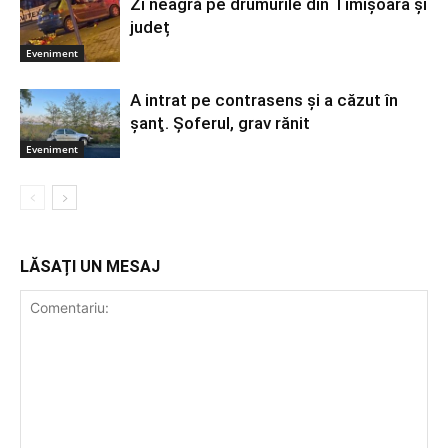
Zi neagră pe drumurile din Timișoara și
județ
Eveniment
A intrat pe contrasens şi a căzut în
şanţ. Şoferul, grav rănit
Eveniment
LĂSAȚI UN MESAJ