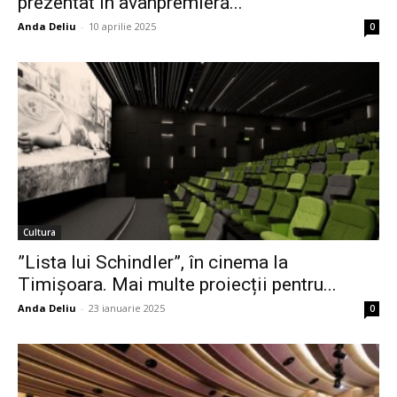
prezentat în avanpremieră...
Anda Deliu
-
10 aprilie 2025
0
Cultura
”Lista lui Schindler”, în cinema la
Timișoara. Mai multe proiecții pentru...
Anda Deliu
-
23 ianuarie 2025
0