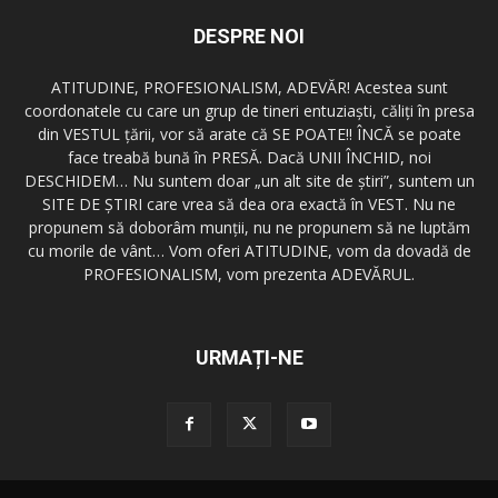
DESPRE NOI
ATITUDINE, PROFESIONALISM, ADEVĂR! Acestea sunt
coordonatele cu care un grup de tineri entuziaşti, căliţi în presa
din VESTUL ţării, vor să arate că SE POATE!! ÎNCĂ se poate
face treabă bună în PRESĂ. Dacă UNII ÎNCHID, noi
DESCHIDEM… Nu suntem doar „un alt site de ştiri”, suntem un
SITE DE ŞTIRI care vrea să dea ora exactă în VEST. Nu ne
propunem să doborâm munţii, nu ne propunem să ne luptăm
cu morile de vânt… Vom oferi ATITUDINE, vom da dovadă de
PROFESIONALISM, vom prezenta ADEVĂRUL.
URMAȚI-NE