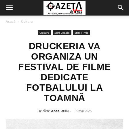
Acasă
Cultura
Cultura
Stiri Locale
Stiri Timis
DRUCKERIA VA
ORGANIZA UN
FESTIVAL DE FILME
DEDICATE
FOTBALULUI LA
TOAMNĂ
De către
Anda Deliu
-
15 mai 2025