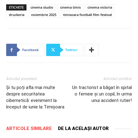
ETICHETE
cinema studio
cinema timis
cinema victoria
druckeria
noiembrie 2025
timisoara football film festival
Facebook
Twitter
Articolul precedent
Articolul următor
Și tu poți afla mai multe
Un tractorist a băgat în spital
despre securitatea
o femeie și un copil, în urma
cibernetică: eveniment la
unui accident rutier!
început de iunie la Timișoara
ARTICOLE SIMILARE
DE LA ACELAȘI AUTOR