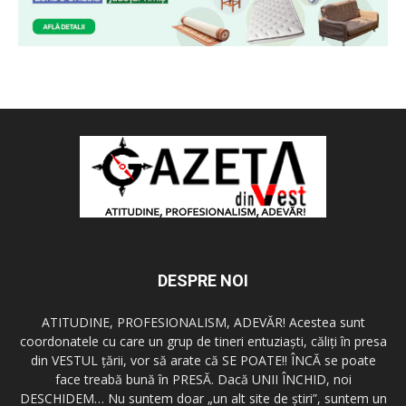
DESPRE NOI
ATITUDINE, PROFESIONALISM, ADEVĂR! Acestea sunt
coordonatele cu care un grup de tineri entuziaşti, căliţi în presa
din VESTUL ţării, vor să arate că SE POATE!! ÎNCĂ se poate
face treabă bună în PRESĂ. Dacă UNII ÎNCHID, noi
DESCHIDEM… Nu suntem doar „un alt site de ştiri”, suntem un