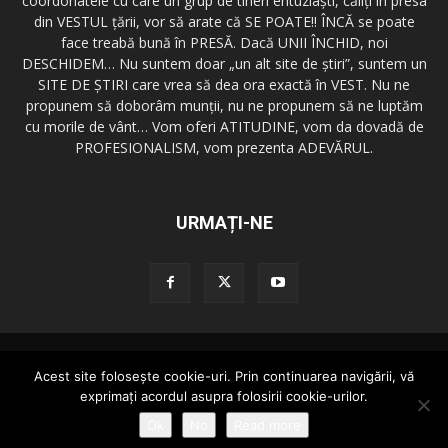
coordonatele cu care un grup de tineri entuziaşti, căliţi în presa
din VESTUL ţării, vor să arate că SE POATE!! ÎNCĂ se poate
face treabă bună în PRESĂ. Dacă UNII ÎNCHID, noi
DESCHIDEM… Nu suntem doar „un alt site de ştiri”, suntem un
SITE DE ŞTIRI care vrea să dea ora exactă în VEST. Nu ne
propunem să doborâm munţii, nu ne propunem să ne luptăm
cu morile de vânt… Vom oferi ATITUDINE, vom da dovadă de
PROFESIONALISM, vom prezenta ADEVĂRUL.
URMAȚI-NE
Redactia GazetaDinVest.ro
Termeni de utilizare
Acest site foloseşte cookie-uri. Prin continuarea navigării, vă
Cod de conduita
Confidentialitatea Datelor
Trimite o stire!
exprimaţi acordul asupra folosirii cookie-urilor.
Publicitate
Contact
Ok
No
Read more
© copyright 2015 - 2026 GazetaDinVest.ro. Toate drepturile rezervate!