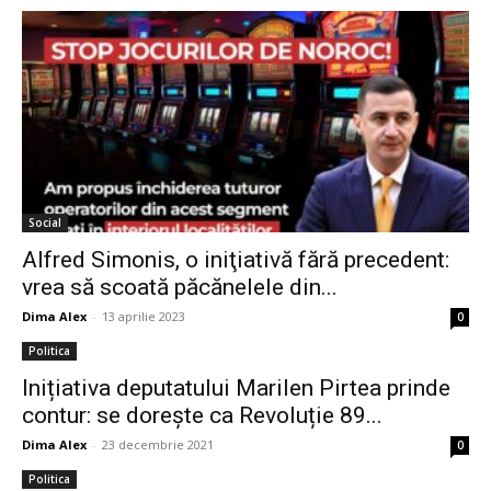
Social
Alfred Simonis, o iniţiativă fără precedent:
vrea să scoată păcănelele din...
Dima Alex
-
13 aprilie 2023
0
Politica
Inițiativa deputatului Marilen Pirtea prinde
contur: se dorește ca Revoluție 89...
Dima Alex
-
23 decembrie 2021
0
Politica