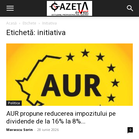
Acasă
Etichete
Initiativa
Etichetă: initiativa
Politica
AUR propune reducerea impozitului pe
dividende de la 16% la 8%...
Marascu Sorin
-
28 iunie 2026
0