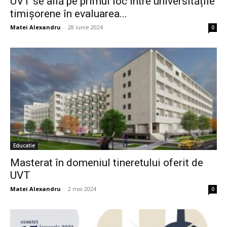
UVT se află pe primul loc între universitățile
timișorene în evaluarea...
Matei Alexandru
-
28 iunie 2024
0
Educatie
Masterat în domeniul tineretului oferit de
UVT
Matei Alexandru
-
2 mai 2024
0