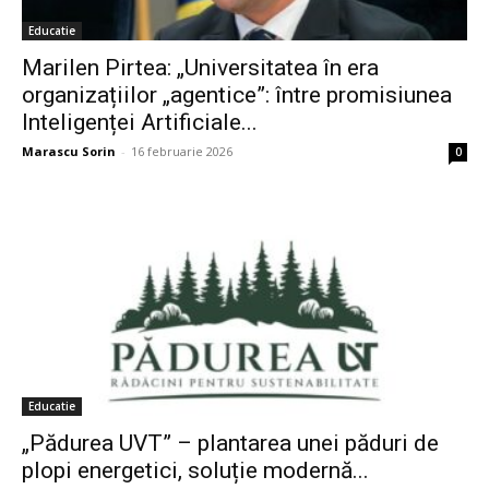
Educatie
Marilen Pirtea: „Universitatea în era
organizațiilor „agentice”: între promisiunea
Inteligenței Artificiale...
Marascu Sorin
-
16 februarie 2026
0
Educatie
„Pădurea UVT” – plantarea unei păduri de
plopi energetici, soluție modernă...