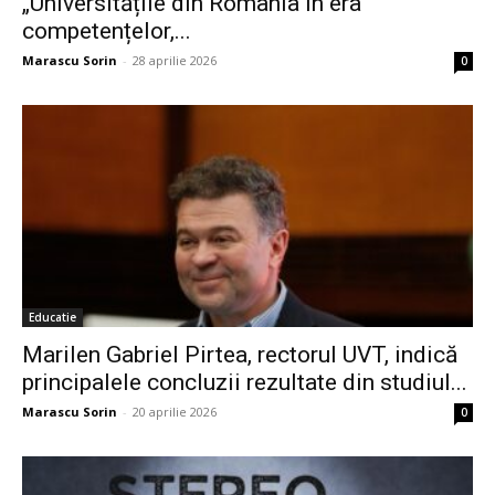
„Universitățile din România în era
competențelor,...
Marascu Sorin
-
28 aprilie 2026
0
Educatie
Marilen Gabriel Pirtea, rectorul UVT, indică
principalele concluzii rezultate din studiul...
Marascu Sorin
-
20 aprilie 2026
0