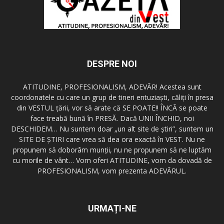
DESPRE NOI
ATITUDINE, PROFESIONALISM, ADEVĂR! Acestea sunt
coordonatele cu care un grup de tineri entuziaşti, căliţi în presa
din VESTUL ţării, vor să arate că SE POATE!! ÎNCĂ se poate
face treabă bună în PRESĂ. Dacă UNII ÎNCHID, noi
DESCHIDEM… Nu suntem doar „un alt site de ştiri”, suntem un
SITE DE ŞTIRI care vrea să dea ora exactă în VEST. Nu ne
propunem să doborâm munţii, nu ne propunem să ne luptăm
cu morile de vânt… Vom oferi ATITUDINE, vom da dovadă de
PROFESIONALISM, vom prezenta ADEVĂRUL.
URMAȚI-NE