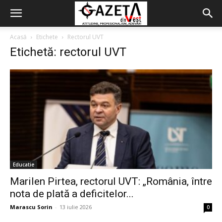
Acasă
Etichete
Rectorul UVT
Etichetă: rectorul UVT
Educatie
Marilen Pirtea, rectorul UVT: „România, între
nota de plată a deficitelor...
Marascu Sorin
-
13 iulie 2026
0