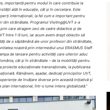
te, importantă pentru modul în care contribuie la
sității atât în educație, cât și în cercetare. Este
xperți internaționali, la fel cum e important pentru
eri din străinătate. Programul Visiting@UVT s-a
ă, prin care atragem zeci de cadre didactice și de
UVT între 1-9 luni, iar acum avem drept obiectiv să
ăți de o săptămână ale unor profesori din străinătate,
munitatea noastră prin intermediul unui ERASMUS Staff
ampa de lansare pentru activități care ulterior aduc
România, cât și în străinătate – de la mobilități pentru
a proiecte educaționale transnaționale, la publicarea
națională. Rămânem, așadar, dedicați principiilor UVT,
experiențe de învățare diverse prin această inițiativă și
 plan internațional, într-o lume intens globalizată.”