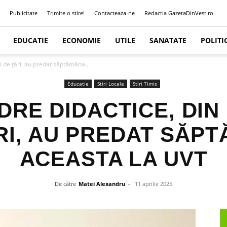
Publicitate
Trimite o stire!
Contacteaza-ne
Redactia GazetaDinVest.ro
EDUCATIE
ECONOMIE
UTILE
SANATATE
POLITI
0 de țări, au predat săptămâna...
Educatie
Stiri Locale
Stiri Timis
DRE DIDACTICE, DIN
RI, AU PREDAT SĂP
ACEASTA LA UVT
De către
Matei Alexandru
-
11 aprilie 2025