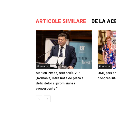
ARTICOLE SIMILARE
DE LA AC
Educatie
Educatie
Marilen Pirtea, rectorul UVT:
UMF, prezen
„România, între nota de plată a
congres int
deficitelor și promisiunea
convergenței”