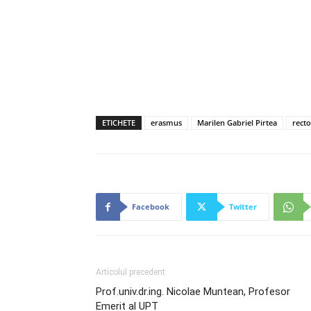
ETICHETE
erasmus
Marilen Gabriel Pirtea
rect
Facebook
Twitter
Articolul precedent
Prof.univ.dr.ing. Nicolae Muntean, Profesor
Emerit al UPT