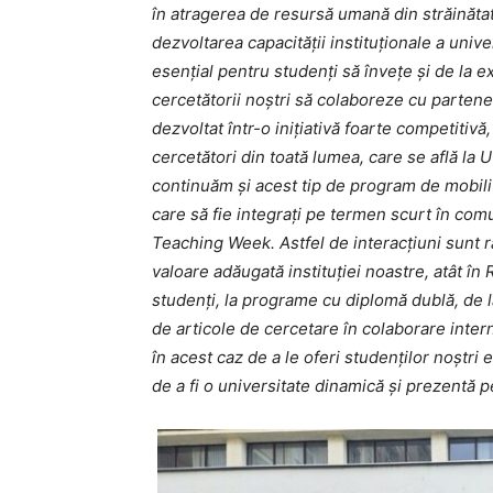
în atragerea de resursă umană din străinăta
dezvoltarea capacității instituționale a univer
esențial pentru studenți să învețe și de la e
cercetătorii noștri să colaboreze cu parten
dezvoltat într-o inițiativă foarte competitiv
cercetători din toată lumea, care se află la 
continuăm și acest tip de program de mobilit
care să fie integrați pe termen scurt în co
Teaching Week. Astfel de interacțiuni sunt r
valoare adăugată instituției noastre, atât în 
studenți, la programe cu diplomă dublă, de l
de articole de cercetare în colaborare inter
în acest caz de a le oferi studenților noștri 
de a fi o universitate dinamică și prezentă pe