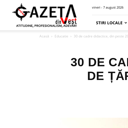
Gazeta
vineri - 7 august 2026
din
Vest
STIRI LOCALE
Acasă
Educatie
30 de cadre didactice, din peste 2
30 DE CA
DE ȚĂ