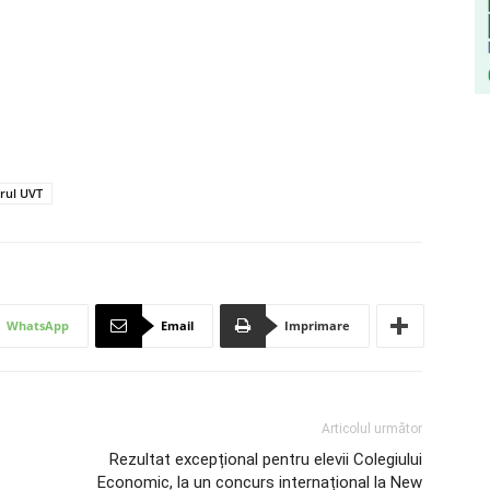
orul UVT
WhatsApp
Email
Imprimare
Articolul următor
Rezultat excepțional pentru elevii Colegiului
Economic, la un concurs internațional la New