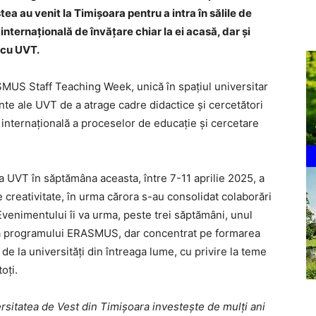
ea au venit la Timișoara pentru a intra în sălile de
internațională de învățare chiar la ei acasă, dar și
 cu UVT.
SMUS Staff Teaching Week, unică în spațiul universitar
te ale UVT de a atrage cadre didactice și cercetători
 internațională a proceselor de educație și cercetare
la UVT în săptămâna aceasta, între 7-11 aprilie 2025, a
de creativitate, în urma cărora s-au consolidat colaborări
. Evenimentului îi va urma, peste trei săptămâni, unul
a programului ERASMUS, dar concentrat pe formarea
 de la universități din întreaga lume, cu privire la teme
oți.
rsitatea de Vest din Timișoara investește de mulți ani