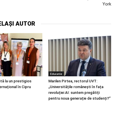
York
ELAȘI AUTOR
Educatie
tă la un prestigios
Marilen Pirtea, rectorul UVT:
ernațional în Cipru
„Universitățile românești în fața
revoluției AI: suntem pregătiți
pentru noua generație de studenți?”