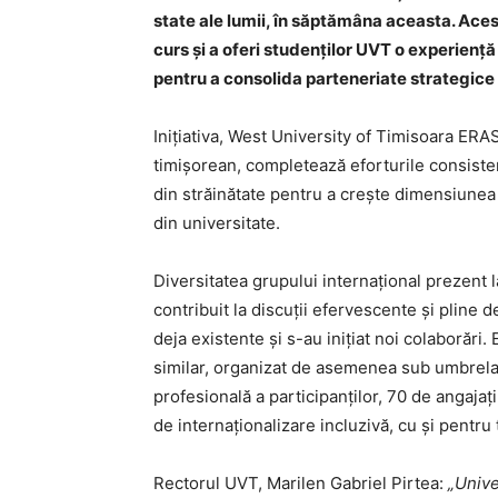
state ale lumii, în săptămâna aceasta. Acest
curs și a oferi studenților UVT o experiență 
pentru a consolida parteneriate strategice
Inițiativa, West University of Timisoara ERA
timișorean, completează eforturile consisten
din străinătate pentru a crește dimensiunea
din universitate.
Diversitatea grupului internațional prezent 
contribuit la discuții efervescente și pline 
deja existente și s-au inițiat noi colaborări
similar, organizat de asemenea sub umbrel
profesională a participanților, 70 de angajați
de internaționalizare incluzivă, cu și pentru t
Rectorul UVT, Marilen Gabriel Pirtea:
„Unive