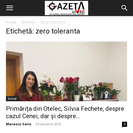
Acasă
Etichete
Zero toleranta
Etichetă: zero toleranta
Social
Primărița din Otelec, Silvia Fechete, despre
cazul Cenei, dar și despre...
Marascu Sorin
-
24 ianuarie 2026
0