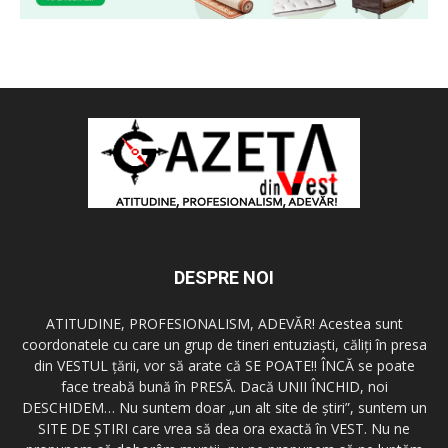
DESPRE NOI
ATITUDINE, PROFESIONALISM, ADEVĂR! Acestea sunt
coordonatele cu care un grup de tineri entuziaşti, căliţi în presa
din VESTUL ţării, vor să arate că SE POATE!! ÎNCĂ se poate
face treabă bună în PRESĂ. Dacă UNII ÎNCHID, noi
DESCHIDEM… Nu suntem doar „un alt site de ştiri”, suntem un
SITE DE ŞTIRI care vrea să dea ora exactă în VEST. Nu ne