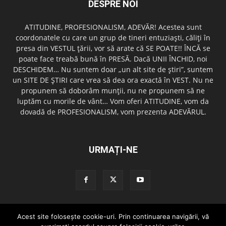
DESPRE NOI
ATITUDINE, PROFESIONALISM, ADEVĂR! Acestea sunt
coordonatele cu care un grup de tineri entuziaşti, căliţi în
presa din VESTUL ţării, vor să arate că SE POATE!! ÎNCĂ se
poate face treabă bună în PRESĂ. Dacă UNII ÎNCHID, noi
DESCHIDEM… Nu suntem doar „un alt site de ştiri”, suntem
un SITE DE ŞTIRI care vrea să dea ora exactă în VEST. Nu ne
propunem să doborâm munţii, nu ne propunem să ne
luptăm cu morile de vânt… Vom oferi ATITUDINE, vom da
dovadă de PROFESIONALISM, vom prezenta ADEVĂRUL.
URMAȚI-NE
Acest site foloseşte cookie-uri. Prin continuarea navigării, vă
Redactia GazetaDinVest.ro
Termeni de utilizare
Cod de conduita