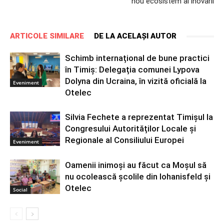
nou ecosistem al inovării
ARTICOLE SIMILARE
DE LA ACELAȘI AUTOR
Schimb internațional de bune practici
în Timiș: Delegația comunei Lypova
Dolyna din Ucraina, în vizită oficială la
Eveniment
Otelec
Silvia Fechete a reprezentat Timișul la
Congresului Autorităților Locale și
Regionale al Consiliului Europei
Eveniment
Oamenii inimoși au făcut ca Moșul să
nu ocolească școlile din Iohanisfeld și
Otelec
Social