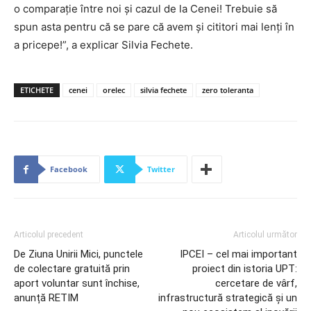
o comparație între noi și cazul de la Cenei! Trebuie să
spun asta pentru că se pare că avem și cititori mai lenți în
a pricepe!”, a explicar Silvia Fechete.
ETICHETE
cenei
orelec
silvia fechete
zero toleranta
Facebook
Twitter
Articolul precedent
Articolul următor
De Ziuna Unirii Mici, punctele
IPCEI – cel mai important
de colectare gratuită prin
proiect din istoria UPT:
aport voluntar sunt închise,
cercetare de vârf,
anunță RETIM
infrastructură strategică și un