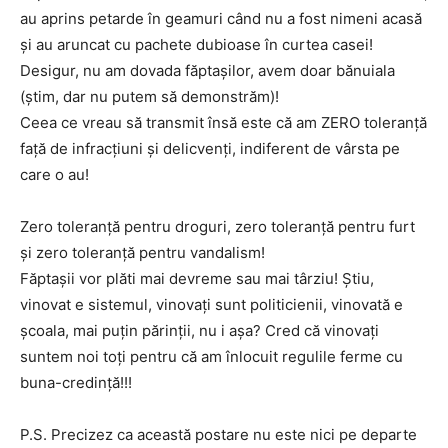
au aprins petarde în geamuri când nu a fost nimeni acasă
și au aruncat cu pachete dubioase în curtea casei!
Desigur, nu am dovada făptașilor, avem doar bănuiala
(știm, dar nu putem să demonstrăm)!
Ceea ce vreau să transmit însă este că am ZERO toleranță
față de infracțiuni și delicvenți, indiferent de vârsta pe
care o au!
Zero toleranță pentru droguri, zero toleranță pentru furt
și zero toleranță pentru vandalism!
Făptașii vor plăti mai devreme sau mai târziu! Știu,
vinovat e sistemul, vinovați sunt politicienii, vinovată e
școala, mai puțin părinții, nu i așa? Cred că vinovați
suntem noi toți pentru că am înlocuit regulile ferme cu
buna-credință!!!
P.S. Precizez ca această postare nu este nici pe departe