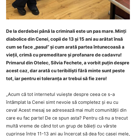
De la derdebei până la criminali este un pas mare. Minți
diabolice din Cenei, copii de 13 și 15 ani au arătat însă
cum se face „pasul” și cum arată partea întunecoasă a
vieții, crimă cu premeditare și profanare de cadavru!
Primarul din Otelec, Silvia Fechete, a vorbit puțin despre
acest caz, dar arată cu teribiliști fără minte sunt peste
tot, iar pentru ei toleranța ar trebui să fie zero!
„Acum că tot internetul vuiește despre ceea ce s-a
întâmplat la Cenei simt nevoie să completez și eu cu
ceva! Acest mesaj se adresează mai mult comunității din
care eu fac parte! De ce spun asta? Pentru că nu a trecut
multă vreme de când tot un grup de băieți cu vârste
cuprinse între 11-13 ani au încercat să dea foc casei mele,