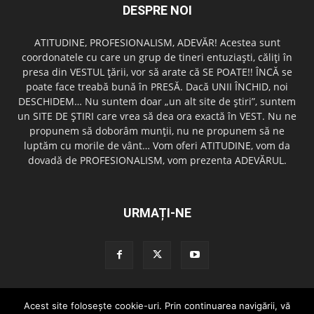
DESPRE NOI
ATITUDINE, PROFESIONALISM, ADEVĂR! Acestea sunt
coordonatele cu care un grup de tineri entuziaşti, căliţi în
presa din VESTUL ţării, vor să arate că SE POATE!! ÎNCĂ se
poate face treabă bună în PRESĂ. Dacă UNII ÎNCHID, noi
DESCHIDEM… Nu suntem doar „un alt site de ştiri”, suntem
un SITE DE ŞTIRI care vrea să dea ora exactă în VEST. Nu ne
propunem să doborâm munţii, nu ne propunem să ne
luptăm cu morile de vânt… Vom oferi ATITUDINE, vom da
dovadă de PROFESIONALISM, vom prezenta ADEVĂRUL.
URMAȚI-NE
Acest site foloseşte cookie-uri. Prin continuarea navigării, vă
Redactia GazetaDinVest.ro
Termeni de utilizare
Cod de conduita