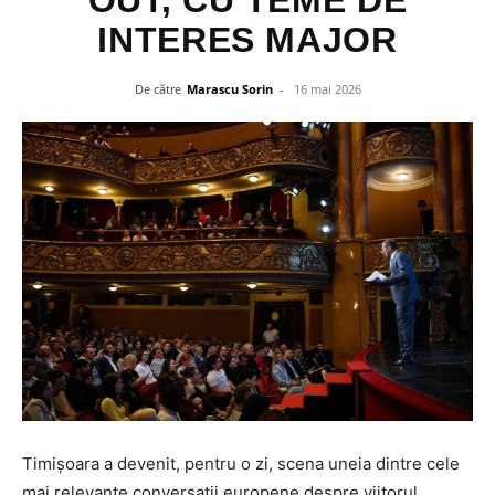
OUT, CU TEME DE
INTERES MAJOR
De către
Marascu Sorin
-
16 mai 2026
Timișoara a devenit, pentru o zi, scena uneia dintre cele
mai relevante conversații europene despre viitorul