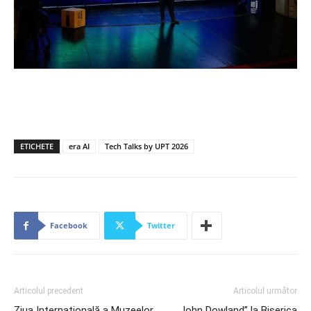
ETICHETE
era AI
Tech Talks by UPT 2026
Facebook
Twitter
Articolul precedent
Articolul următor
Ziua Internațională a Muzeelor,
„John Dowland” la Biserica