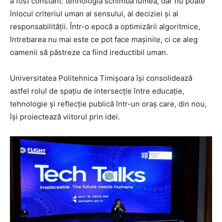
a fost constant: tehnologia schimbă lumea, dar nu poate
înlocui criteriul uman al sensului, al deciziei și al
responsabilității. Într-o epocă a optimizării algoritmice,
întrebarea nu mai este ce pot face mașinile, ci ce aleg
oamenii să păstreze ca fiind ireductibil uman.
Universitatea Politehnica Timișoara își consolidează
astfel rolul de spațiu de intersecție între educație,
tehnologie și reflecție publică într-un oraș care, din nou,
își proiectează viitorul prin idei.