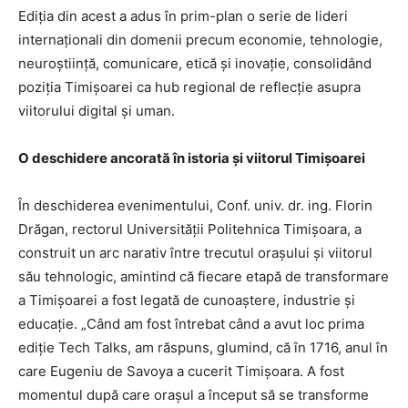
Ediția din acest a adus în prim-plan o serie de lideri
internaționali din domenii precum economie, tehnologie,
neuroștiință, comunicare, etică și inovație, consolidând
poziția Timișoarei ca hub regional de reflecție asupra
viitorului digital și uman.
O deschidere ancorată în istoria și viitorul Timișoarei
În deschiderea evenimentului, Conf. univ. dr. ing. Florin
Drăgan, rectorul Universității Politehnica Timișoara, a
construit un arc narativ între trecutul orașului și viitorul
său tehnologic, amintind că fiecare etapă de transformare
a Timișoarei a fost legată de cunoaștere, industrie și
educație. „Când am fost întrebat când a avut loc prima
ediție Tech Talks, am răspuns, glumind, că în 1716, anul în
care Eugeniu de Savoya a cucerit Timișoara. A fost
momentul după care orașul a început să se transforme