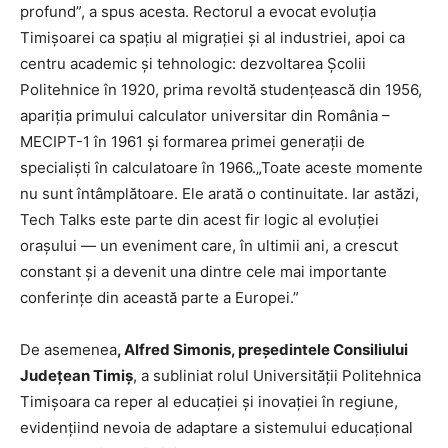
profund”, a spus acesta. Rectorul a evocat evoluția
Timișoarei ca spațiu al migrației și al industriei, apoi ca
centru academic și tehnologic: dezvoltarea Școlii
Politehnice în 1920, prima revoltă studențească din 1956,
apariția primului calculator universitar din România –
MECIPT-1 în 1961 și formarea primei generații de
specialiști în calculatoare în 1966.„Toate aceste momente
nu sunt întâmplătoare. Ele arată o continuitate. Iar astăzi,
Tech Talks este parte din acest fir logic al evoluției
orașului — un eveniment care, în ultimii ani, a crescut
constant și a devenit una dintre cele mai importante
conferințe din această parte a Europei.”
De asemenea
, Alfred Simonis, președintele Consiliului
Județean Timiș
, a subliniat rolul Universității Politehnica
Timișoara ca reper al educației și inovației în regiune,
evidențiind nevoia de adaptare a sistemului educațional