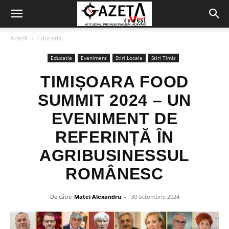
Acasă
Educatie
Educatie
Eveniment
Stiri Locale
Stiri Timis
TIMIȘOARA FOOD
SUMMIT 2024 – UN
EVENIMENT DE
REFERINȚĂ ÎN
AGRIBUSINESSUL
ROMÂNESC
De către
Matei Alexandru
-
30 octombrie 2024