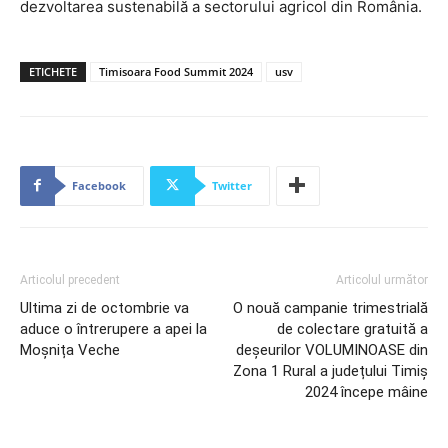
dezvoltarea sustenabilă a sectorului agricol din România.
ETICHETE
Timisoara Food Summit 2024
usv
Facebook
Twitter
Articolul precedent
Articolul următor
Ultima zi de octombrie va
O nouă campanie trimestrială
aduce o întrerupere a apei la
de colectare gratuită a
Moșnița Veche
deșeurilor VOLUMINOASE din
Zona 1 Rural a județului Timiș
2024 începe mâine