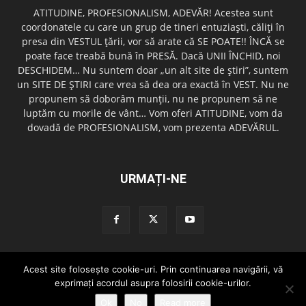
ATITUDINE, PROFESIONALISM, ADEVĂR! Acestea sunt
coordonatele cu care un grup de tineri entuziaşti, căliţi în
presa din VESTUL ţării, vor să arate că SE POATE!! ÎNCĂ se
poate face treabă bună în PRESĂ. Dacă UNII ÎNCHID, noi
DESCHIDEM… Nu suntem doar „un alt site de ştiri”, suntem
un SITE DE ŞTIRI care vrea să dea ora exactă în VEST. Nu ne
propunem să doborâm munţii, nu ne propunem să ne
luptăm cu morile de vânt… Vom oferi ATITUDINE, vom da
dovadă de PROFESIONALISM, vom prezenta ADEVĂRUL.
URMAȚI-NE
Acest site foloseşte cookie-uri. Prin continuarea navigării, vă
Redactia GazetaDinVest.ro
Termeni de utilizare
Cod de conduita
exprimaţi acordul asupra folosirii cookie-urilor.
Confidentialitatea Datelor
Trimite o stire!
Publicitate
Contact
Ok
No
Read more