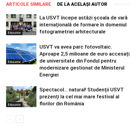
ARTICOLE SIMILARE
DE LA ACELAȘI AUTOR
La USVT începe astăzi școala de vară
internațională de formare în domeniul
fotogrametriei arhitecturale
Educatie
USVT va avea parc fotovoltaic.
Aproape 2,5 milioane de euro accesați
de universitate din Fondul pentru
Educatie
modernizare gestionat de Ministerul
Energiei
Spectacol… natural! Studenții USVT
prezenți la cel mai mare festival al
florilor din România
Educatie