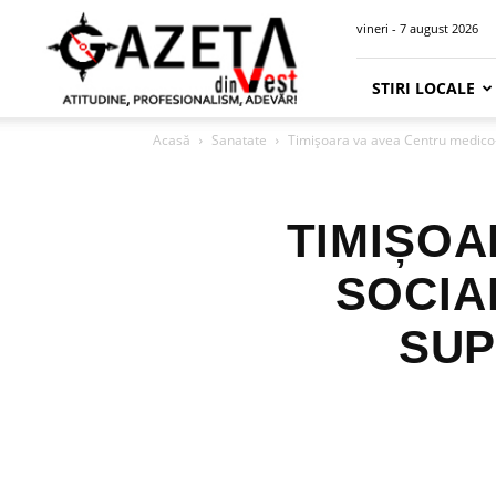
Gazeta
vineri - 7 august 2026
din
Vest
STIRI LOCALE
Acasă
Sanatate
Timișoara va avea Centru medico-so
TIMIȘOA
SOCIAL
SUP