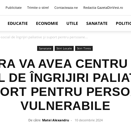
Publicitate
Trimite o stire!
Contacteaza-ne
Redactia GazetaDinVest.ro
EDUCATIE
ECONOMIE
UTILE
SANATATE
POLITI
cial de îngrijiri paliative și suport pentru persoane...
Sanatate
Stiri Locale
Stiri Timis
RA VA AVEA CENTRU
 DE ÎNGRIJIRI PALIA
ORT PENTRU PERS
VULNERABILE
De către
Matei Alexandru
-
10 decembrie 2024