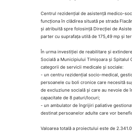
Centrul rezidențial de asistență medico-social
funcționa în clădirea situată pe strada Flacă
și atribuită spre folosință Direcției de Asis
parter cu suprafața utilă de 175,49 mp și te
În urma investiției de reabilitare și extindere
Socială a Municipiului Timișoara și Spitalul
categorii de servicii medicale și sociale:
​- un centru rezidențial socio-medical, gest
persoanele cu boli cronice care necesită s
de excluziune socială și care au nevoie de în
capacitate de 8 paturi/locuri;
​- un ambulator de îngrijiri paliative gestio
destinat persoanelor adulte care vor benefici
Valoarea totală a proiectului este de 2.341.