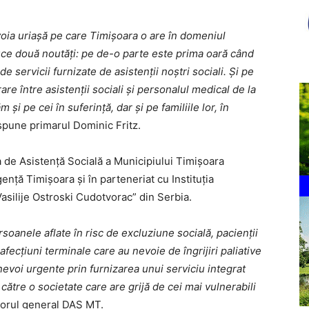
voia uriașă pe care Timișoara o are în domeniul
 aduce două noutăți: pe de-o parte este prima oară când
e servicii furnizate de asistenții noștri sociali. Și pe
re între asistenții sociali și personalul medical de la
 și pe cei în suferință, dar și pe familiile lor, în
pune primarul Dominic Fritz.
a de Asistență Socială a Municipiului Timișoara
nță Timișoara și în parteneriat cu Instituția
Vasilije Ostroski Cudotvorac” din Serbia.
soanele aflate în risc de excluziune socială, pacienții
fecțiuni terminale care au nevoie de îngrijiri paliative
evoi urgente prin furnizarea unui serviciu integrat
către o societate care are grijă de cei mai vulnerabili
orul general DAS MT.