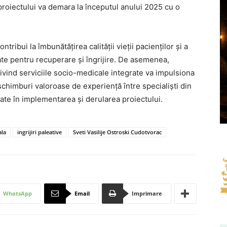
roiectului va demara la începutul anului 2025 cu o
ntribui la îmbunătățirea calității vieții pacienților și a
izate pentru recuperare și îngrijire. De asemenea,
rivind serviciile socio-medicale integrate va impulsiona
 schimburi valoroase de experiență între specialiști din
cate în implementarea și derularea proiectului.
ala
ingrijiri paleative
Sveti Vasilije Ostroski Cudotvorac
WhatsApp
Email
Imprimare