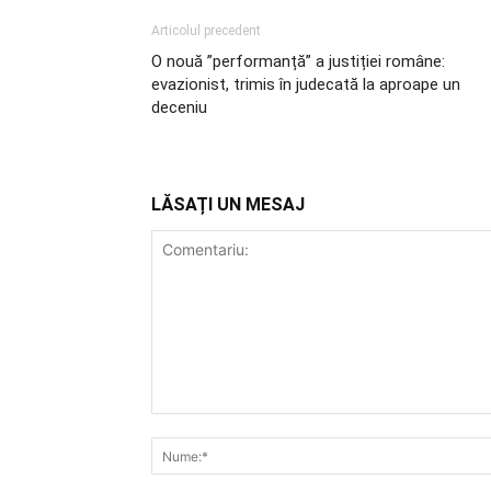
Articolul precedent
O nouă ”performanță” a justiției române:
evazionist, trimis în judecată la aproape un
deceniu
LĂSAȚI UN MESAJ