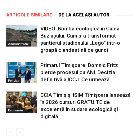
ARTICOLE SIMILARE
DE LA ACELAȘI AUTOR
VIDEO: Bombă ecologică în Calea
Buziașului: Cum s-a transformat
șantierul stadionului „Lego” într-o
Administratie
groapă clandestină de gunoi
Primarul Timișoarei Domnic Fritz
pierde procesul cu ANI. Decizia
definitivă a ICCJ. Ce urmează
Politica
CCIA Timiș și ISIM Timișoara lansează
în 2026 cursuri GRATUITE de
excelență în sudare ecologică și
Economie
digitală