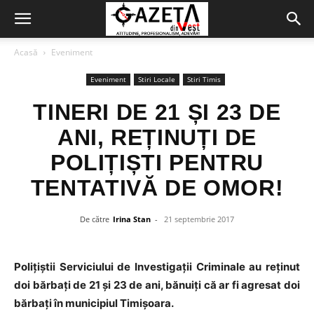
Acasă
Eveniment
Eveniment
Stiri Locale
Stiri Timis
TINERI DE 21 ȘI 23 DE
ANI, REȚINUȚI DE
POLIȚIȘTI PENTRU
TENTATIVĂ DE OMOR!
De către
Irina Stan
-
21 septembrie 2017
Polițiștii Serviciului de Investigații Criminale au reținut
doi bărbați de 21 și 23 de ani, bănuiți că ar fi agresat doi
bărbați în municipiul Timișoara.