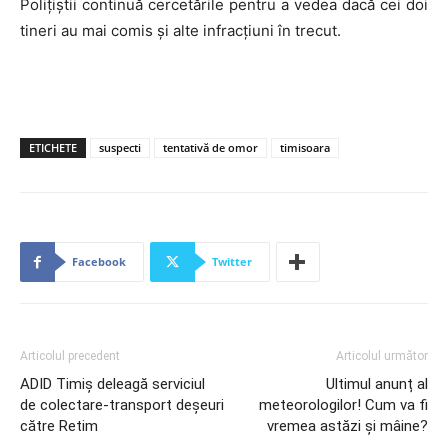
Polițiștii continuă cercetările pentru a vedea dacă cei doi
tineri au mai comis și alte infracțiuni în trecut.
ETICHETE
suspecti
tentativă de omor
timisoara
Facebook
Twitter
Articolul precedent
Articolul următor
ADID Timiş deleagă serviciul
Ultimul anunț al
de colectare-transport deşeuri
meteorologilor! Cum va fi
către Retim
vremea astăzi și mâine?