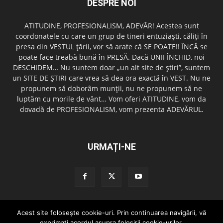
DESPRE NOI
ATITUDINE, PROFESIONALISM, ADEVĂR! Acestea sunt
coordonatele cu care un grup de tineri entuziaşti, căliţi în
presa din VESTUL ţării, vor să arate că SE POATE!! ÎNCĂ se
poate face treabă bună în PRESĂ. Dacă UNII ÎNCHID, noi
DESCHIDEM… Nu suntem doar „un alt site de ştiri”, suntem
un SITE DE ŞTIRI care vrea să dea ora exactă în VEST. Nu ne
propunem să doborâm munţii, nu ne propunem să ne
luptăm cu morile de vânt… Vom oferi ATITUDINE, vom da
dovadă de PROFESIONALISM, vom prezenta ADEVĂRUL.
URMAȚI-NE
Acest site foloseşte cookie-uri. Prin continuarea navigării, vă
Redactia GazetaDinVest.ro
Termeni de utilizare
Cod de conduita
exprimaţi acordul asupra folosirii cookie-urilor.