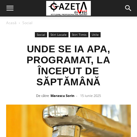
Acasă
Social
Social
Stiri Locale
Stiri Timis
Utile
UNDE SE IA APA,
PROGRAMAT, LA
ÎNCEPUT DE
SĂPTĂMÂNĂ
De către
Marascu Sorin
-
15 iunie 2025