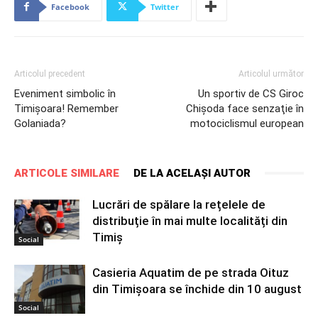
Facebook
Twitter
Articolul precedent
Articolul următor
Eveniment simbolic în
Un sportiv de CS Giroc
Timișoara! Remember
Chişoda face senzaţie în
Golaniada?
motociclismul european
ARTICOLE SIMILARE
DE LA ACELAȘI AUTOR
Lucrări de spălare la rețelele de
distribuție în mai multe localități din
Timiș
Social
Casieria Aquatim de pe strada Oituz
din Timișoara se închide din 10 august
Social