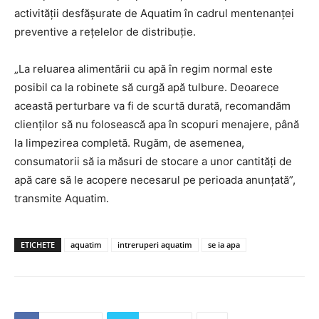
activității desfășurate de Aquatim în cadrul mentenanței
preventive a rețelelor de distribuție.
„La reluarea alimentării cu apă în regim normal este
posibil ca la robinete să curgă apă tulbure. Deoarece
această perturbare va fi de scurtă durată, recomandăm
clienților să nu folosească apa în scopuri menajere, până
la limpezirea completă. Rugăm, de asemenea,
consumatorii să ia măsuri de stocare a unor cantități de
apă care să le acopere necesarul pe perioada anunțată”,
transmite Aquatim.
ETICHETE
aquatim
intreruperi aquatim
se ia apa