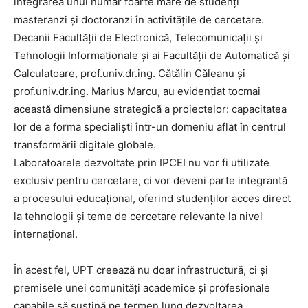
integrarea unui număr foarte mare de studenți
masteranzi și doctoranzi în activitățile de cercetare.
Decanii Facultății de Electronică, Telecomunicații și
Tehnologii Informaționale și ai Facultății de Automatică și
Calculatoare, prof.univ.dr.ing. Cătălin Căleanu și
prof.univ.dr.ing. Marius Marcu, au evidențiat tocmai
această dimensiune strategică a proiectelor: capacitatea
lor de a forma specialiști într-un domeniu aflat în centrul
transformării digitale globale.
Laboratoarele dezvoltate prin IPCEI nu vor fi utilizate
exclusiv pentru cercetare, ci vor deveni parte integrantă
a procesului educațional, oferind studenților acces direct
la tehnologii și teme de cercetare relevante la nivel
internațional.
În acest fel, UPT creează nu doar infrastructură, ci și
premisele unei comunități academice și profesionale
capabile să susțină pe termen lung dezvoltarea