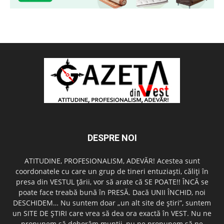
DESPRE NOI
ATITUDINE, PROFESIONALISM, ADEVĂR! Acestea sunt
coordonatele cu care un grup de tineri entuziaşti, căliţi în
presa din VESTUL ţării, vor să arate că SE POATE!! ÎNCĂ se
poate face treabă bună în PRESĂ. Dacă UNII ÎNCHID, noi
DESCHIDEM… Nu suntem doar „un alt site de ştiri”, suntem
un SITE DE ŞTIRI care vrea să dea ora exactă în VEST. Nu ne
propunem să doborâm munţii, nu ne propunem să ne