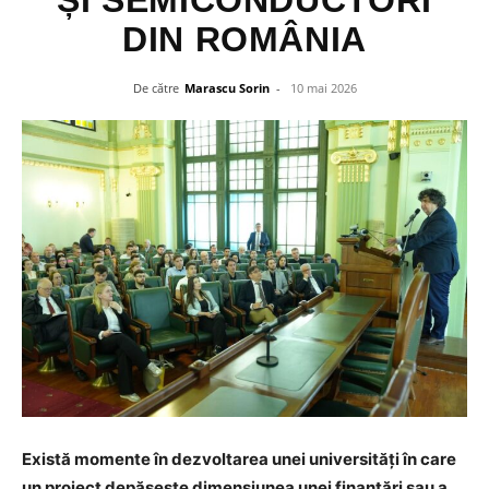
ȘI SEMICONDUCTORI
DIN ROMÂNIA
De către
Marascu Sorin
-
10 mai 2026
Există momente în dezvoltarea unei universități în care
un proiect depășește dimensiunea unei finanțări sau a