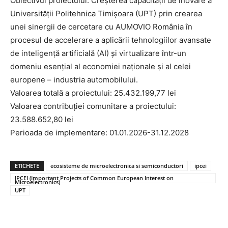
Obiectivul proiectului: Creșterea capacității de inovare a
Universității Politehnica Timișoara (UPT) prin crearea
unei sinergii de cercetare cu AUMOVIO România în
procesul de accelerare a aplicării tehnologiilor avansate
de inteligență artificială (AI) și virtualizare într-un
domeniu esențial al economiei naționale și al celei
europene – industria automobilului.
Valoarea totală a proiectului: 25.432.199,77 lei
Valoarea contribuției comunitare a proiectului:
23.588.652,80 lei
Perioada de implementare: 01.01.2026-31.12.2028
ETICHETE
ecosisteme de microelectronica si semiconductori
ipcei
IPCEI (Important Projects of Common European Interest on
Microelectronics)
UPT