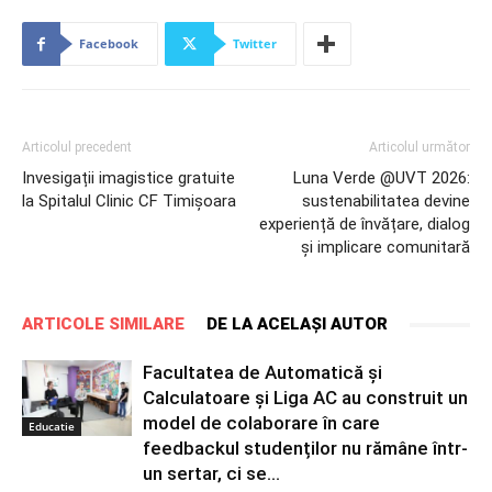
Facebook
Twitter
Articolul precedent
Articolul următor
Invesigații imagistice gratuite
Luna Verde @UVT 2026:
la Spitalul Clinic CF Timișoara
sustenabilitatea devine
experiență de învățare, dialog
și implicare comunitară
ARTICOLE SIMILARE
DE LA ACELAȘI AUTOR
Facultatea de Automatică și
Calculatoare și Liga AC au construit un
model de colaborare în care
Educatie
feedbackul studenților nu rămâne într-
un sertar, ci se...