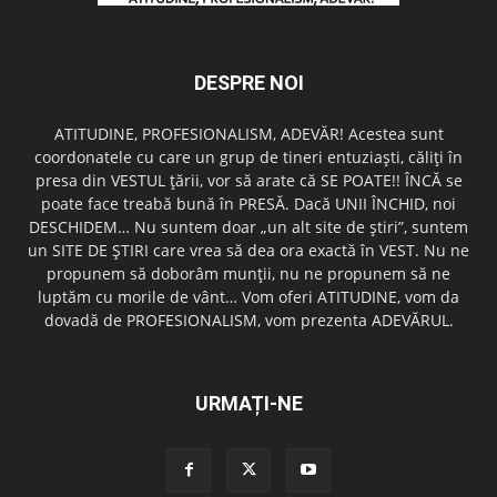
DESPRE NOI
ATITUDINE, PROFESIONALISM, ADEVĂR! Acestea sunt
coordonatele cu care un grup de tineri entuziaşti, căliţi în
presa din VESTUL ţării, vor să arate că SE POATE!! ÎNCĂ se
poate face treabă bună în PRESĂ. Dacă UNII ÎNCHID, noi
DESCHIDEM… Nu suntem doar „un alt site de ştiri”, suntem
un SITE DE ŞTIRI care vrea să dea ora exactă în VEST. Nu ne
propunem să doborâm munţii, nu ne propunem să ne
luptăm cu morile de vânt… Vom oferi ATITUDINE, vom da
dovadă de PROFESIONALISM, vom prezenta ADEVĂRUL.
URMAȚI-NE