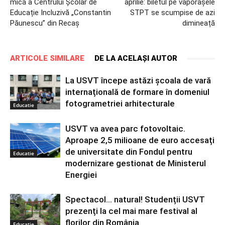
mică a Centrului Școlar de
aprilie: biletul pe vaporașele
Educație Incluzivă „Constantin
STPT se scumpise de azi
Păunescu” din Recaș
dimineață
ARTICOLE SIMILARE
DE LA ACELAȘI AUTOR
La USVT începe astăzi școala de vară
internațională de formare în domeniul
fotogrametriei arhitecturale
Educatie
USVT va avea parc fotovoltaic.
Aproape 2,5 milioane de euro accesați
de universitate din Fondul pentru
Educatie
modernizare gestionat de Ministerul
Energiei
Spectacol… natural! Studenții USVT
prezenți la cel mai mare festival al
florilor din România
Educatie