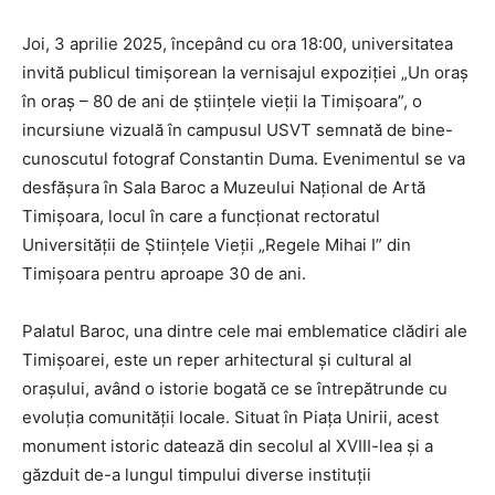
Joi, 3 aprilie 2025, începând cu ora 18:00, universitatea
invită publicul timișorean la vernisajul expoziției „Un oraș
în oraș – 80 de ani de științele vieții la Timișoara”, o
incursiune vizuală în campusul USVT semnată de bine-
cunoscutul fotograf Constantin Duma. Evenimentul se va
desfășura în Sala Baroc a Muzeului Național de Artă
Timișoara, locul în care a funcționat rectoratul
Universității de Științele Vieții „Regele Mihai I” din
Timișoara pentru aproape 30 de ani.
Palatul Baroc, una dintre cele mai emblematice clădiri ale
Timișoarei, este un reper arhitectural și cultural al
orașului, având o istorie bogată ce se întrepătrunde cu
evoluția comunității locale. Situat în Piața Unirii, acest
monument istoric datează din secolul al XVIII-lea și a
găzduit de-a lungul timpului diverse instituții