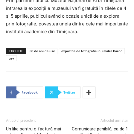
Prin parteneriatul cu Muzeul Național de Artă Timișoara
intrarea la expozițiile muzeului va fi gratuită în zilele de 4
și 5 aprilie, publicul având o ocazie unică de a explora,
prin fotografie, povestea uneia dintre cele mai importante
instituții academice din Timișoara.
ETICHETE
80 de ani de usv
expozitie de fotografie în Palatul Baroc
usv
Facebook
Twitter
Articolul precedent
Articolul următor
Un like pentru o factură mai
Comunicare penibilă, ca de 1