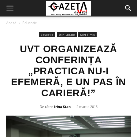
Acasă
Educatie
Educatie
Stiri Locale
Stiri Timis
UVT ORGANIZEAZĂ
CONFERINȚA
„PRACTICA NU-I
EFEMERĂ, E UN PAS ÎN
CARIERĂ!”
De către
Irina Stan
-
2 martie 2015