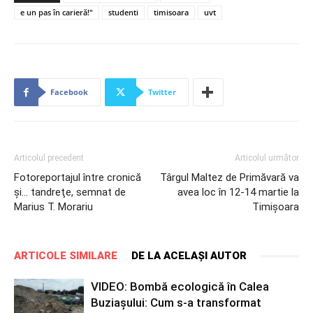
e un pas în carieră!"
studenti
timisoara
uvt
Facebook
Twitter
Articolul precedent
Articolul următor
Fotoreportajul între cronică
Târgul Maltez de Primăvară va
şi… tandreţe, semnat de
avea loc în 12-14 martie la
Marius T. Morariu
Timișoara
ARTICOLE SIMILARE
DE LA ACELAȘI AUTOR
VIDEO: Bombă ecologică în Calea
Buziașului: Cum s-a transformat