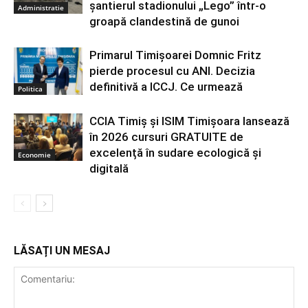
șantierul stadionului „Lego” într-o
Administratie
groapă clandestină de gunoi
Primarul Timișoarei Domnic Fritz
pierde procesul cu ANI. Decizia
definitivă a ICCJ. Ce urmează
Politica
CCIA Timiș și ISIM Timișoara lansează
în 2026 cursuri GRATUITE de
excelență în sudare ecologică și
Economie
digitală
LĂSAȚI UN MESAJ