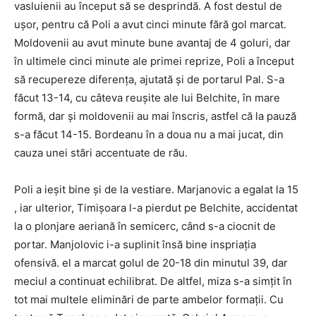
vasluienii au început să se desprindă. A fost destul de
ușor, pentru că Poli a avut cinci minute fără gol marcat.
Moldovenii au avut minute bune avantaj de 4 goluri, dar
în ultimele cinci minute ale primei reprize, Poli a început
să recupereze diferența, ajutată și de portarul Pal. S-a
făcut 13-14, cu câteva reușite ale lui Belchite, în mare
formă, dar și moldovenii au mai înscris, astfel că la pauză
s-a făcut 14-15. Bordeanu în a doua nu a mai jucat, din
cauza unei stări accentuate de rău.
Poli a ieșit bine și de la vestiare. Marjanovic a egalat la 15
, iar ulterior, Timișoara l-a pierdut pe Belchite, accidentat
la o plonjare aeriană în semicerc, când s-a ciocnit de
portar. Manjolovic i-a suplinit însă bine inspriația
ofensivă. el a marcat golul de 20-18 din minutul 39, dar
meciul a continuat echilibrat. De altfel, miza s-a simțit în
tot mai multele eliminări de parte ambelor formații. Cu