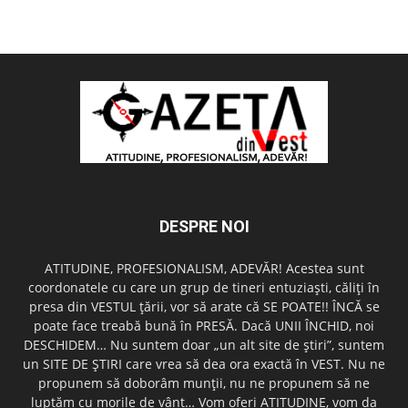
DESPRE NOI
ATITUDINE, PROFESIONALISM, ADEVĂR! Acestea sunt
coordonatele cu care un grup de tineri entuziaşti, căliţi în
presa din VESTUL ţării, vor să arate că SE POATE!! ÎNCĂ se
poate face treabă bună în PRESĂ. Dacă UNII ÎNCHID, noi
DESCHIDEM… Nu suntem doar „un alt site de ştiri”, suntem
un SITE DE ŞTIRI care vrea să dea ora exactă în VEST. Nu ne
propunem să doborâm munţii, nu ne propunem să ne
luptăm cu morile de vânt… Vom oferi ATITUDINE, vom da