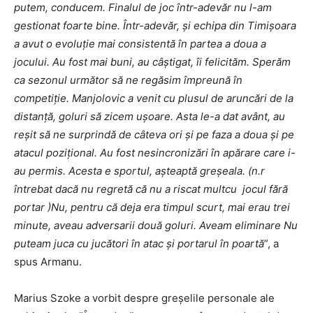
putem, conducem. Finalul de joc într-adevăr nu l-am
gestionat foarte bine. Într-adevăr, și echipa din Timișoara
a avut o evoluție mai consistentă în partea a doua a
jocului. Au fost mai buni, au câștigat, îi felicităm. Sperăm
ca sezonul următor să ne regăsim împreună în
competiție. Manjolovic a venit cu plusul de aruncări de la
distanță, goluri să zicem ușoare. Asta le-a dat avânt, au
reșit să ne surprindă de câteva ori și pe faza a doua și pe
atacul pozițional. Au fost nesincronizări în apărare care i-
au permis. Acesta e sportul, așteaptă greșeala. (n.r
întrebat dacă nu regretă că nu a riscat multcu jocul fără
portar )Nu, pentru că deja era timpul scurt, mai erau trei
minute, aveau adversarii două goluri. Aveam eliminare Nu
puteam juca cu jucători în atac și portarul în poartă
”, a
spus Armanu.
Marius Szoke a vorbit despre greșelile personale ale