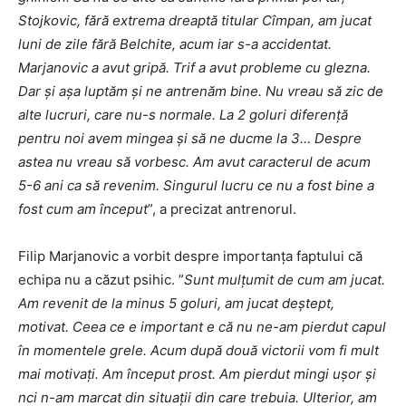
Stojkovic, fără extrema dreaptă titular Cîmpan, am jucat
luni de zile fără Belchite, acum iar s-a accidentat.
Marjanovic a avut gripă. Trif a avut probleme cu glezna.
Dar și așa luptăm și ne antrenăm bine. Nu vreau să zic de
alte lucruri, care nu-s normale. La 2 goluri diferență
pentru noi avem mingea și să ne ducme la 3… Despre
astea nu vreau să vorbesc. Am avut caracterul de acum
5-6 ani ca să revenim. Singurul lucru ce nu a fost bine a
fost cum am început
”, a precizat antrenorul.
Filip Marjanovic a vorbit despre importanța faptului că
echipa nu a căzut psihic. ”
Sunt mulțumit de cum am jucat.
Am revenit de la minus 5 goluri, am jucat deștept,
motivat. Ceea ce e important e că nu ne-am pierdut capul
în momentele grele. Acum după două victorii vom fi mult
mai motivați. Am început prost. Am pierdut mingi ușor și
nci n-am marcat din situații din care trebuia. Ulterior, am