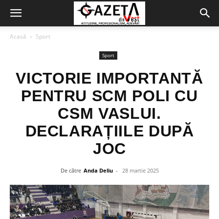
Acasă
Sport
Sport
VICTORIE IMPORTANTĂ
PENTRU SCM POLI CU
CSM VASLUI.
DECLARAȚIILE DUPĂ
JOC
De către
Anda Deliu
-
28 martie 2025