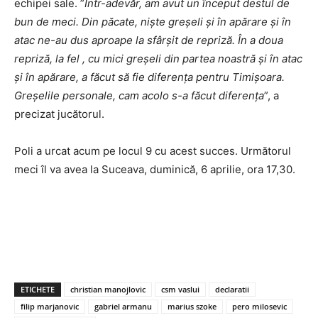
echipei sale. ”
Într-adevăr, am avut un început destul de
bun de meci. Din păcate, niște greșeli și în apărare și în
atac ne-au dus aproape la sfârșit de repriză. În a doua
repriză, la fel , cu mici greșeli din partea noastră și în atac
și în apărare, a făcut să fie diferența pentru Timișoara.
Greșelile personale, cam acolo s-a făcut diferența
”, a
precizat jucătorul.
Poli a urcat acum pe locul 9 cu acest succes. Următorul
meci îl va avea la Suceava, duminică, 6 aprilie, ora 17,30.
ETICHETE
christian manojlovic
csm vaslui
declaratii
filip marjanovic
gabriel armanu
marius szoke
pero milosevic