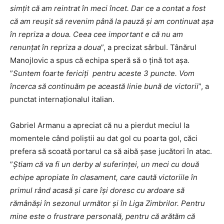
simțit că am reintrat în meci încet. Dar ce a contat a fost
că am reușit să revenim până la pauză și am continuat așa
în repriza a doua. Ceea cee important e că nu am
renunțat în repriza a doua
”, a precizat sârbul. Tânărul
Manojlovic a spus că echipa speră să o țină tot așa.
”
Suntem foarte fericiți pentru aceste 3 puncte. Vom
încerca să continuăm pe această linie bună de victorii
”, a
punctat internaționalul italian.
Gabriel Armanu a apreciat că nu a pierdut meciul la
momentele când poliștii au dat gol cu poarta gol, căci
prefera să scoată portarul ca să aibă șase jucători în atac.
”
Știam că va fi un derby al suferinței, un meci cu două
echipe apropiate în clasament, care caută victoriile în
primul rând acasă și care își doresc cu ardoare să
rămânăși în sezonul următor și în Liga Zimbrilor. Pentru
mine este o frustrare personală, pentru că arătăm că