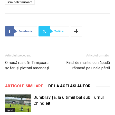
scm poli timisoara
Facebook
Twitter
Articolul precedent
Articolul următor
O nouă razie în Timișoara:
Final de martie cu zăpadă
șoferi și pietoni amendați
rămasă pe unele pârtii
ARTICOLE SIMILARE
DE LA ACELAȘI AUTOR
Dumbrăvița, la ultimul bal sub Turnul
Chindiei!
Sport