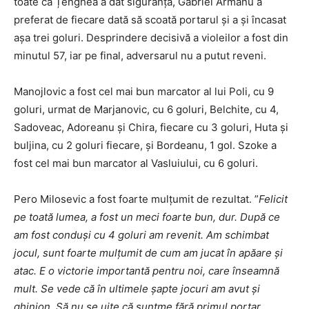
toate că Țenghea a dat siguranță, Gabriel Armanu a
preferat de fiecare dată să scoată portarul și a și încasat
așa trei goluri. Desprindere decisivă a violeilor a fost din
minutul 57, iar pe final, adversarul nu a putut reveni.
Manojlovic a fost cel mai bun marcator al lui Poli, cu 9
goluri, urmat de Marjanovic, cu 6 goluri, Belchite, cu 4,
Sadoveac, Adoreanu și Chira, fiecare cu 3 goluri, Huta și
buljina, cu 2 goluri fiecare, și Bordeanu, 1 gol. Szoke a
fost cel mai bun marcator al Vasluiului, cu 6 goluri.
Pero Milosevic a fost foarte mulțumit de rezultat. ”
Felicit
pe toată lumea, a fost un meci foarte bun, dur. După ce
am fost conduși cu 4 goluri am revenit. Am schimbat
jocul, sunt foarte mulțumit de cum am jucat în apăare și
atac. E o victorie importantă pentru noi, care înseamnă
mult. Se vede că în ultimele șapte jocuri am avut și
ghinion. Să nu se uite că suntme fără primul portar,